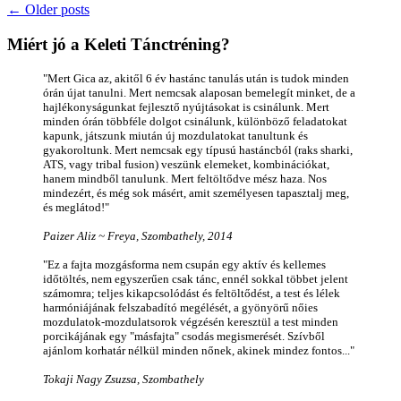
←
Older posts
Miért jó a Keleti Tánctréning?
"Mert Gica az, akitől 6 év hastánc tanulás után is tudok minden
órán újat tanulni. Mert nemcsak alaposan bemelegít minket, de a
hajlékonyságunkat fejlesztő nyújtásokat is csinálunk. Mert
minden órán többféle dolgot csinálunk, különböző feladatokat
kapunk, játszunk miután új mozdulatokat tanultunk és
gyakoroltunk. Mert nemcsak egy típusú hastáncból (raks sharki,
ATS, vagy tribal fusion) veszünk elemeket, kombinációkat,
hanem mindből tanulunk. Mert feltöltődve mész haza. Nos
mindezért, és még sok másért, amit személyesen tapasztalj meg,
és meglátod!"
Paizer Aliz ~ Freya, Szombathely, 2014
"Ez a fajta mozgásforma nem csupán egy aktív és kellemes
időtöltés, nem egyszerűen csak tánc, ennél sokkal többet jelent
számomra; teljes kikapcsolódást és feltöltődést, a test és lélek
harmóniájának felszabadító megélését, a gyönyörű nőies
mozdulatok-mozdulatsorok végzésén keresztül a test minden
porcikájának egy "másfajta" csodás megismerését. Szívből
ajánlom korhatár nélkül minden nőnek, akinek mindez fontos..."
Tokaji Nagy Zsuzsa, Szombathely