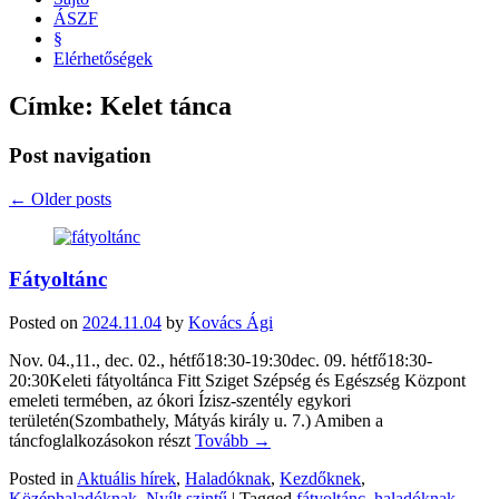
ÁSZF
§
Elérhetőségek
Címke:
Kelet tánca
Post navigation
←
Older posts
Fátyoltánc
Posted on
2024.11.04
by
Kovács Ági
Nov. 04.,11., dec. 02., hétfő18:30-19:30dec. 09. hétfő18:30-
20:30Keleti fátyoltánca Fitt Sziget Szépség és Egészség Központ
emeleti termében, az ókori Ízisz-szentély egykori
területén(Szombathely, Mátyás király u. 7.) Amiben a
táncfoglalkozásokon részt
Tovább →
Posted in
Aktuális hírek
,
Haladóknak
,
Kezdőknek
,
Középhaladóknak
,
Nyílt szintű
|
Tagged
fátyoltánc
,
haladóknak
,