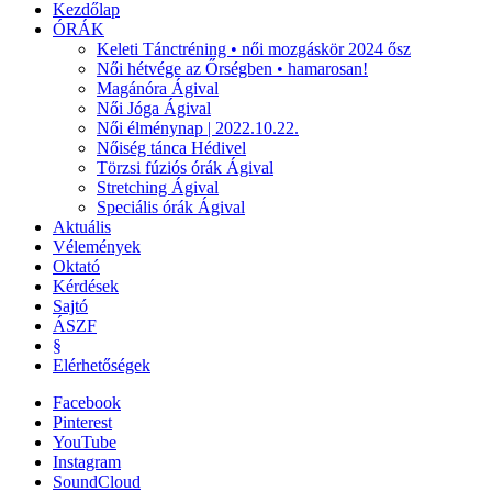
Kezdőlap
ÓRÁK
Keleti Tánctréning • női mozgáskör 2024 ősz
Női hétvége az Őrségben • hamarosan!
Magánóra Ágival
Női Jóga Ágival
Női élménynap | 2022.10.22.
Nőiség tánca Hédivel
Törzsi fúziós órák Ágival
Stretching Ágival
Speciális órák Ágival
Aktuális
Vélemények
Oktató
Kérdések
Sajtó
ÁSZF
§
Elérhetőségek
Facebook
Pinterest
YouTube
Instagram
SoundCloud