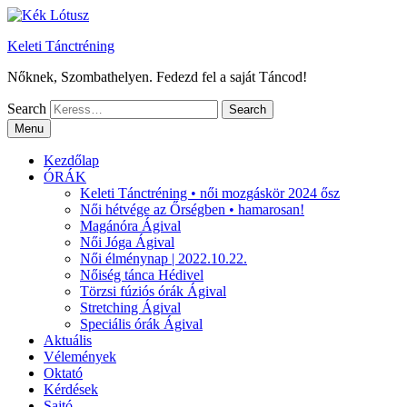
Keleti Tánctréning
Nőknek, Szombathelyen. Fedezd fel a saját Táncod!
Search
Menu
Kezdőlap
ÓRÁK
Keleti Tánctréning • női mozgáskör 2024 ősz
Női hétvége az Őrségben • hamarosan!
Magánóra Ágival
Női Jóga Ágival
Női élménynap | 2022.10.22.
Nőiség tánca Hédivel
Törzsi fúziós órák Ágival
Stretching Ágival
Speciális órák Ágival
Aktuális
Vélemények
Oktató
Kérdések
Sajtó