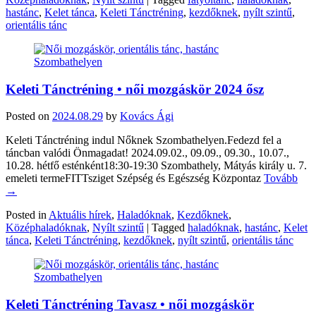
hastánc
,
Kelet tánca
,
Keleti Tánctréning
,
kezdőknek
,
nyílt szintű
,
orientális tánc
Keleti Tánctréning • női mozgáskör 2024 ősz
Posted on
2024.08.29
by
Kovács Ági
Keleti Tánctréning indul Nőknek Szombathelyen.Fedezd fel a
táncban valódi Önmagadat! 2024.09.02., 09.09., 09.30., 10.07.,
10.28. hétfő esténként18:30-19:30 Szombathely, Mátyás király u. 7.
emeleti termeFITTsziget Szépség és Egészség Központaz
Tovább
→
Posted in
Aktuális hírek
,
Haladóknak
,
Kezdőknek
,
Középhaladóknak
,
Nyílt szintű
|
Tagged
haladóknak
,
hastánc
,
Kelet
tánca
,
Keleti Tánctréning
,
kezdőknek
,
nyílt szintű
,
orientális tánc
Keleti Tánctréning Tavasz • női mozgáskör