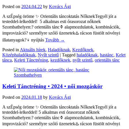
Posted on
2024.04.22
by
Kovács Ági
A szÉpség öröme ✨ Orientális táncoktatás NőknekTegyél jót a
testeddel-lelkeddel! 5 alkalmas esti órasorozat nőknek
Szombathelyen:? orientális tánc⚱️ alapmozdulatok, kombinációk,
improvizáció? személyre szóló üzenetek♨️ rácson füstölt növényi
illatanyagok?‍♀️ nyújtás
Tovább →
Posted in
Aktuális hírek
,
Haladóknak
,
Kezdőknek
,
Középhaladóknak
,
Nyílt szintű
|
Tagged
haladóknak
,
hastánc
,
Kelet
tánca
,
Keleti Tánctréning
,
kezdőknek
,
nyílt szintű
,
orientális tánc
Keleti Tánctréning • 2024 • női mozgáskör
Posted on
2024.01.18
by
Kovács Ági
A szÉpség öröme ✨ Orientális táncoktatás NőknekTegyél jót a
testeddel-lelkeddel! 5 alkalmas esti órasorozat nőknek
Szombathelyen:? orientális tánc⚱️ alapmozdulatok, kombinációk,
improvizáció? személyre szóló üzenetek♨️ rácson füstölt növényi