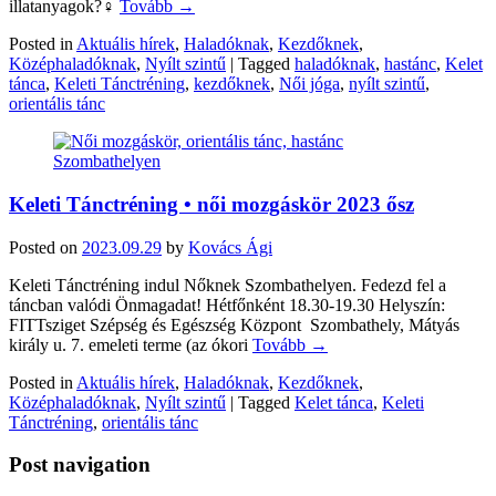
illatanyagok?‍♀️
Tovább →
Posted in
Aktuális hírek
,
Haladóknak
,
Kezdőknek
,
Középhaladóknak
,
Nyílt szintű
|
Tagged
haladóknak
,
hastánc
,
Kelet
tánca
,
Keleti Tánctréning
,
kezdőknek
,
Női jóga
,
nyílt szintű
,
orientális tánc
Keleti Tánctréning • női mozgáskör 2023 ősz
Posted on
2023.09.29
by
Kovács Ági
Keleti Tánctréning indul Nőknek Szombathelyen. Fedezd fel a
táncban valódi Önmagadat! Hétfőnként 18.30-19.30 Helyszín:
FITTsziget Szépség és Egészség Központ Szombathely, Mátyás
király u. 7. emeleti terme (az ókori
Tovább →
Posted in
Aktuális hírek
,
Haladóknak
,
Kezdőknek
,
Középhaladóknak
,
Nyílt szintű
|
Tagged
Kelet tánca
,
Keleti
Tánctréning
,
orientális tánc
Post navigation