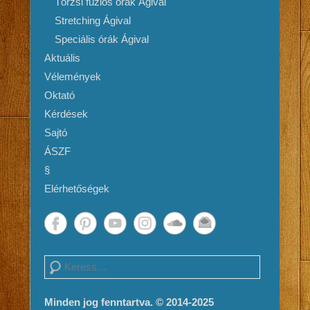
Törzsi fúziós órák Ágival
Stretching Ágival
Speciális órák Ágival
Aktuális
Vélemények
Oktató
Kérdések
Sajtó
ÁSZF
§
Elérhetőségek
Search
Minden jog fenntartva. © 2014-2025