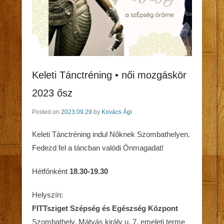
Keleti Tánctréning • női mozgáskör
2023 ősz
Posted on
2023.09.29
by
Kovács Ági
Keleti Tánctréning indul Nőknek Szombathelyen.
Fedezd fel a táncban valódi Önmagadat!
Hétfőnként
18.30-19.30
Helyszín:
FITTsziget Szépség és Egészség Központ
Szombathely, Mátyás király u. 7. emeleti terme