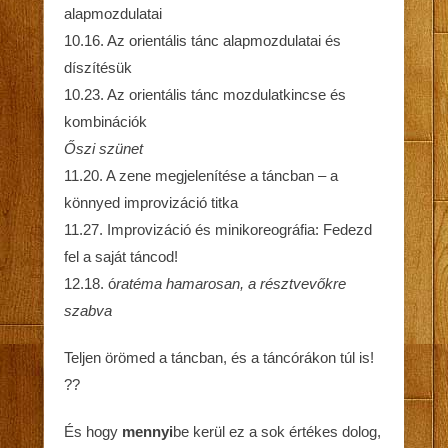
alapmozdulatai
10.16. Az orientális tánc alapmozdulatai és
díszítésük
10.23. Az orientális tánc mozdulatkincse és
kombinációk
Őszi szünet
11.20. A zene megjelenítése a táncban – a
könnyed improvizáció titka
11.27. Improvizáció és minikoreográfia: Fedezd
fel a saját táncod!
12.18. ó
ratéma hamarosan, a résztvevőkre
szabva
Teljen örömed a táncban, és a táncórákon túl is!
??
És hogy
mennyi
be kerül ez a sok értékes dolog,