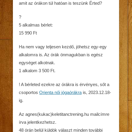
amit az órákon túl hatóan is teszünk Érted?
?
5 alkalmas bérlet:
15 990 Ft
Ha nem vagy teljesen kezdő, jöhetsz egy-egy
alkalomra is. Az órák önmagukban is egész
egységet alkotnak.
1 alkalom 3 500 Ft.
! A bérleted ezekre az órákra is érvényes, sőt a
csoportos
Orienta női jógaórákra
is, 2023.12.18-
ig.
Az agnes(kukac)keletitanctrening.hu mailcímre
írva jelentkezhetsz.
48 órán belül küldök választ minden további