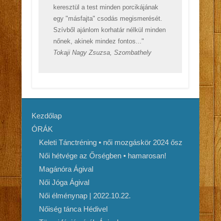
keresztül a test minden porcikájának
egy "másfajta" csodás megismerését.
Szívből ajánlom korhatár nélkül minden
nőnek, akinek mindez fontos..."
Tokaji Nagy Zsuzsa, Szombathely
Kezdőlap
ÓRÁK
Keleti Tánctréning • női mozgáskör 2024 ősz
Női hétvége az Őrségben • hamarosan!
Magánóra Ágival
Női Jóga Ágival
Női élménynap | 2022.10.22.
Nőiség tánca Hédivel