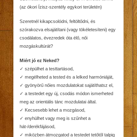
(az ókori Ízisz-szentély egykori területén)
Szeretnél kikapcsolódni, feltöltődni, és
szórakozva elsajátítani (vagy tökéletesíteni) egy
csodálatos, évezredek óta élő, női
mozgáskultúrát?
Miért jó ez Neked?
✓ szépülhet a testtartásod,
✓ megélheted a tested és a lelked harmóniáját,
✓ gyönyörű nőies mozdulatokat sajátíthatsz el,
✓ a testedet egy új, csodás módon ismerheted
meg az orientális tánc mozdulatai által.
✓ Kecsesebb lehet a mozgásod,
✓ enyhülhet vagy meg is szűnhet a
hát-/derékfájásod,
✓ miközben átmozgatod a testedet tetőtől talpig