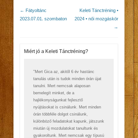
Post navigation
←
Fátyoltánc
Keleti Tánctréning •
2023.07.01. szombaton
2024 • női mozgáskör
→
Miért jó a Keleti Tánctréning?
"Mert Gica az, akitől 6 év hastánc
tanulás után is tudok minden órán újat
tanulni. Mert nemcsak alaposan
bemelegít minket, de a
hajlékonyságunkat fejlesztő
nyújtásokat is csinálunk. Mert minden
órán többféle dolgot csinálunk,
különböző feladatokat kapunk, játszunk
miután új mozdulatokat tanultunk és
gyakoroltunk. Mert nemcsak egy típusú