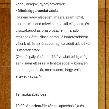
kopál, virágok, gyógynövények.
•
Minőséggaranciát
adok:
Ha nem vagy elégedett, másra számítottál,
akkor elmondod mivel nem voltál elégedett, és
visszakapod az órasorozat fennmaradó
részének árát. Nincs harag, jó ismerősökként
válunk el, és az óracsomaghoz adott ajándékot
is megtarthatod.
(Oktatói pályafutásom 15 éve alatt eddig még
senki nem élt ezzel a lehetőséggel – könnyen
adom a garanciát, mert tudom, hogy valódi
értéket kapsz. ?
Tematika 2023 ősz
10.02. Az
orientális tánc
alaptechnikája és