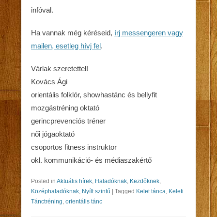
infóval.
Ha vannak még kéréseid,
írj messengeren vagy
mailen, esetleg hívj fel
.
Várlak szeretettel!
Kovács Ági
orientális folklór, showhastánc és bellyfit
mozgástréning oktató
gerincprevenciós tréner
női jógaoktató
csoportos fitness instruktor
okl. kommunikáció- és médiaszakértő
Posted in
Aktuális hírek
,
Haladóknak
,
Kezdőknek
,
Középhaladóknak
,
Nyílt szintű
|
Tagged
Kelet tánca
,
Keleti
Tánctréning
,
orientális tánc