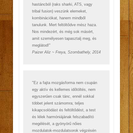
hastáncból (raks sharki, ATS, vagy
tribal fusion) veszünk elemeket,
kombinációkat, hanem mindből
tanulunk. Mert feltöltődve mész haza.
Nos mindezért, és még sok másért,
amit személyesen tapasztalj meg, és
meglátod!"
Paizer Aliz ~ Freya, Szombathely, 2014
"Ez a fajta mozgásforma nem csupán
egy aktív és kellemes időtöltés, nem
egyszerűen csak tánc, ennél sokkal
többet jelent számomra; teljes
kikapcsolódást és feltöltődést, a test
és lélek harmóniájának felszabadító
megélését, a gyönyörű nőies
mozdulatok-mozdulatsorok végzésén