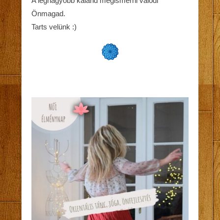
A legnagyobb kaland megismerni valódi
Önmagad.
Tarts velünk :)