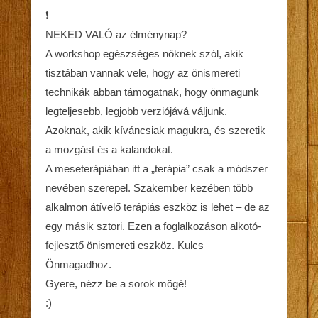
❗
NEKED VALÓ az élménynap?
A workshop egészséges nőknek szól, akik
tisztában vannak vele, hogy az önismereti
technikák abban támogatnak, hogy önmagunk
legteljesebb, legjobb verziójává váljunk.
Azoknak, akik kíváncsiak magukra, és szeretik
a mozgást és a kalandokat.
A meseterápiában itt a „terápia” csak a módszer
nevében szerepel. Szakember kezében több
alkalmon átívelő terápiás eszköz is lehet – de az
egy másik sztori. Ezen a foglalkozáson alkotó-
fejlesztő önismereti eszköz. Kulcs
Önmagadhoz.
Gyere, nézz be a sorok mögé!
:)