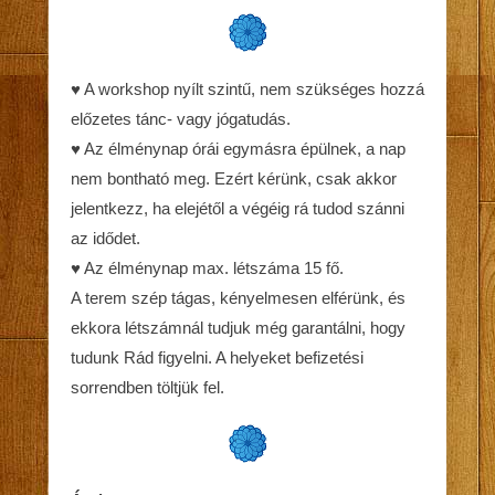
♥ A workshop nyílt szintű, nem szükséges hozzá
előzetes tánc- vagy jógatudás.
♥ Az élménynap órái egymásra épülnek, a nap
nem bontható meg. Ezért kérünk, csak akkor
jelentkezz, ha elejétől a végéig rá tudod szánni
az idődet.
♥ Az élménynap max. létszáma 15 fő.
A terem szép tágas, kényelmesen elférünk, és
ekkora létszámnál tudjuk még garantálni, hogy
tudunk Rád figyelni. A helyeket befizetési
sorrendben töltjük fel.