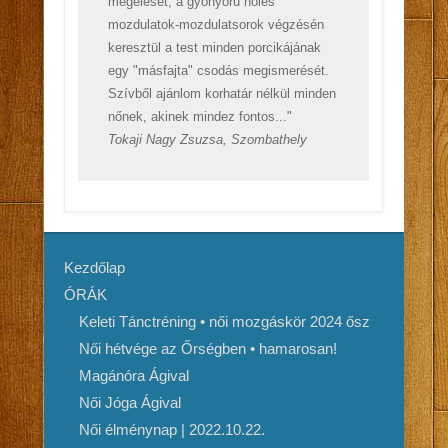
megélését, a gyönyörű nőies
mozdulatok-mozdulatsorok végzésén
keresztül a test minden porcikájának
egy "másfajta" csodás megismerését.
Szívből ajánlom korhatár nélkül minden
nőnek, akinek mindez fontos..."
Tokaji Nagy Zsuzsa, Szombathely
Kezdőlap
ÓRÁK
Keleti Tánctréning • női mozgáskör 2024 ősz
Női hétvége az Őrségben • hamarosan!
Magánóra Ágival
Női Jóga Ágival
Női élménynap | 2022.10.22.