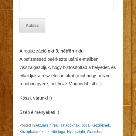
A regisztráció
okt.3. hétfőn
indul.
A befizetésed beérkezte utáni e-mailben
visszaigazoljuk, hogy biztosítottad a helyedet, és
elküldjük a részletes infókat (mint hogy milyen
ruhában gyere, mit hozz Magaddal, stb.. )
Köszi, várunk! :)
Szép élményeket! :)
Posted in
Aktuális hírek
,
Haladóknak
,
Jóga
,
Kezdőknek
,
Középhaladóknak
,
Női jóga
,
Nyílt szintű
,
Workshop
|