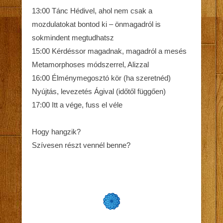
13:00 Tánc Hédivel, ahol nem csak a
mozdulatokat bontod ki – önmagadról is
sokmindent megtudhatsz
15:00 Kérdéssor magadnak, magadról a mesés
Metamorphoses módszerrel, Alizzal
16:00 Élménymegosztó kör (ha szeretnéd)
Nyújtás, levezetés Ágival (időtől függően)
17:00 Itt a vége, fuss el véle
Hogy hangzik?
Szívesen részt vennél benne?