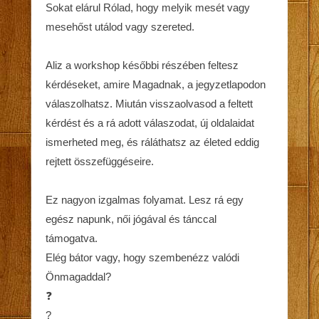
Sokat elárul Rólad, hogy melyik mesét vagy
mesehőst utálod vagy szereted.
Aliz a workshop későbbi részében feltesz
kérdéseket, amire Magadnak, a jegyzetlapodon
válaszolhatsz. Miután visszaolvasod a feltett
kérdést és a rá adott válaszodat, új oldalaidat
ismerheted meg, és ráláthatsz az életed eddig
rejtett összefüggéseire.
Ez nagyon izgalmas folyamat. Lesz rá egy
egész napunk, női jógával és tánccal
támogatva.
Elég bátor vagy, hogy szembenézz valódi
Önmagaddal?
❓
?