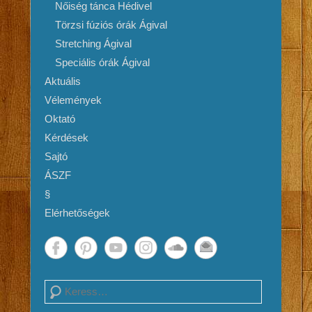
Nőiség tánca Hédivel
Törzsi fúziós órák Ágival
Stretching Ágival
Speciális órák Ágival
Aktuális
Vélemények
Oktató
Kérdések
Sajtó
ÁSZF
§
Elérhetőségek
Search