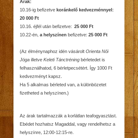
Árak:
10.16-ig befizetve
koránkelő kedvezménnyel:
20 000 Ft
10.16. éjfél után befizetve:
25 000 Ft
10.22-én,
a helyszínen
befizetve:
25 000 Ft
(Az élménynaphoz idén vásárolt
Orienta Női
Jóga
illetve
Keleti Tánctréning
bérletedet is
felhasználhatod, 6 bérletpecsétért. Így 1000 Ft
kedvezményt kapsz.
Ha 5 alkalmas bérleted van, a különbözetet
fizetheted a helyszínen.)
Az árak tartalmazzák a korlátlan teafogyasztást.
Ebédet hozhatsz Magaddal, vagy rendelhetsz a
helyszínre, 12:00-12:15-re.