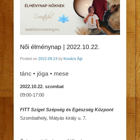
Női élménynap | 2022.10.22.
Posted on
2022.09.23
by
Kovács Ági
tánc • jóga • mese
2022.10.22. szombat
09:00-17:00
FITT Sziget Szépség és Egészség Központ
Szombathely, Mátyás király u. 7.