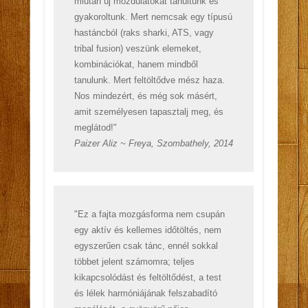
miután új mozdulatokat tanultunk és
gyakoroltunk. Mert nemcsak egy típusú
hastáncból (raks sharki, ATS, vagy
tribal fusion) veszünk elemeket,
kombinációkat, hanem mindből
tanulunk. Mert feltöltődve mész haza.
Nos mindezért, és még sok másért,
amit személyesen tapasztalj meg, és
meglátod!"
Paizer Aliz ~ Freya, Szombathely, 2014
"Ez a fajta mozgásforma nem csupán
egy aktív és kellemes időtöltés, nem
egyszerűen csak tánc, ennél sokkal
többet jelent számomra; teljes
kikapcsolódást és feltöltődést, a test
és lélek harmóniájának felszabadító