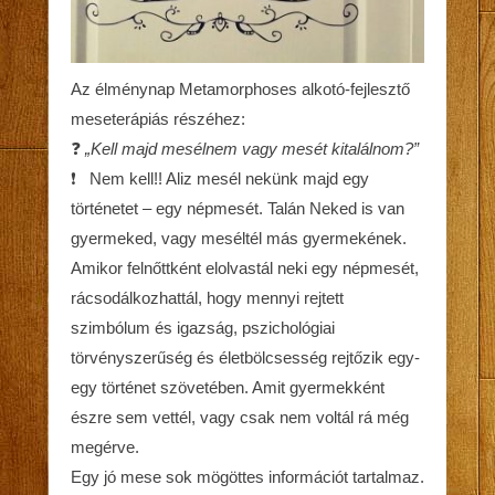
Az élménynap Metamorphoses alkotó-fejlesztő
meseterápiás részéhez:
❓
„Kell majd mesélnem vagy mesét kitalálnom
?”
❗
Nem kell!! Aliz mesél nekünk majd egy
történetet – egy népmesét. Talán Neked is van
gyermeked, vagy meséltél más gyermekének.
Amikor felnőttként elolvastál neki egy népmesét,
rácsodálkozhattál, hogy mennyi rejtett
szimbólum és igazság, pszichológiai
törvényszerűség és életbölcsesség rejtőzik egy-
egy történet szövetében. Amit gyermekként
észre sem vettél, vagy
csak nem voltál rá még
megérve.
Egy jó mese sok mögöttes információt tartalmaz.