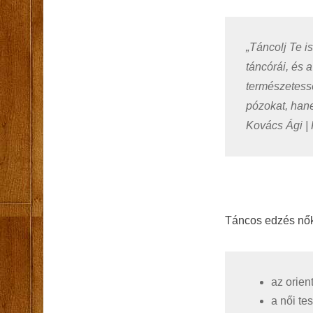
„Táncolj Te i
táncórái, és 
természetessé
pózokat, han
Kovács Ági | 
Táncos edzés nő
az orien
a női te