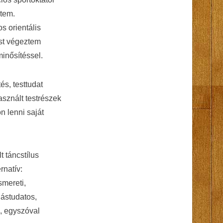
ztem.
s orientális
st végeztem
minősítéssel.
és, testtudat
asznált testrészek
n lenni saját
t táncstílus
rnatív:
smereti,
gástudatos,
”, egyszóval