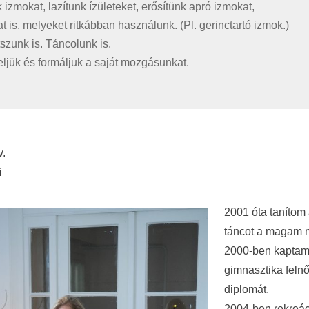
 izmokat, lazítunk ízületeket, erősítünk apró izmokat,
t is, melyeket ritkábban használunk. (Pl. gerinctartó izmok.)
szunk is. Táncolunk is.
ljük és formáljuk a saját mozgásunkat.
v.
i
2001 óta tanítom 
táncot a magam 
2000-ben kaptam
gimnasztika felnő
diplomát.
2004-ben rekreác