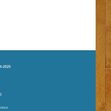
14-2025
t
enése