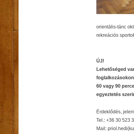
orientális-tánc ok
rekreációs sporto
ÚJ!
Lehetőséged van
foglalkozásokon 
60 vagy 90 perc
egyeztetés szeri
Érdeklődés, jelen
Tel.: +36 30 523 
Mail: priol.hedi(