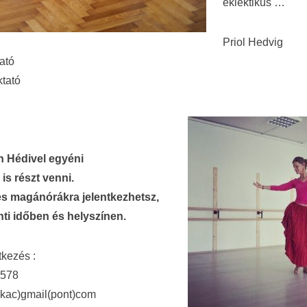
eklektikus …
Priol Hedvig
tató
ktató
 Hédivel egyéni
is részt venni.
es magánórákra jelentkezhetsz,
nti időben és helyszínen.
tkezés :
3578
kukac)gmail(pon
t)com