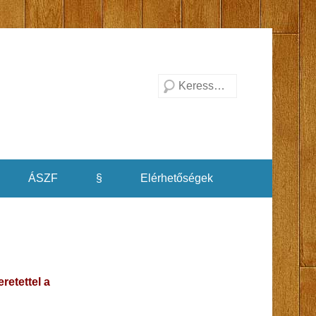
Search
ÁSZF
§
Elérhetőségek
retettel a