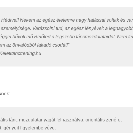
s Hédivel! Nekem az egész életemre nagy hatással voltak és va
a személyisége.
Varázsolni tud, az egész lényével: a legnagyob
ggel bűvöli elő Belőled a legszebb táncmozdulataidat. Nem felv
em az önvalódból fakadó csodát!”
Keletitanctrening.hu
knek:
tális tánc mozdulatanyagát felhasználva, orientális zenére,
st igényeit figyelembe véve.