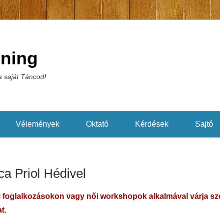
éning
 saját Táncod!
Vélemények
Oktató
Kérdések
Sajtó
ca Priol Hédivel
 foglalkozásokon vagy női workshopok alkalmával várja sze
t.