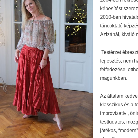
képesítést szere
2010-ben hivatalo
táncoktató képzé
Azizánál, kiváló 
Testérzet ébreszt
fejlesztés, nem h
felfedezése, ottho
magunkban.
Az általam kedvel
klasszikus és alte
improvizatív , öni
testtudatos, moz
játékos, “modern