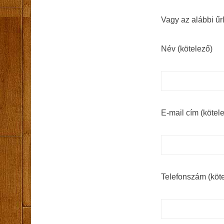
Vagy az alábbi űr
Név (kötelező)
E-mail cím (kötel
Telefonszám (köt