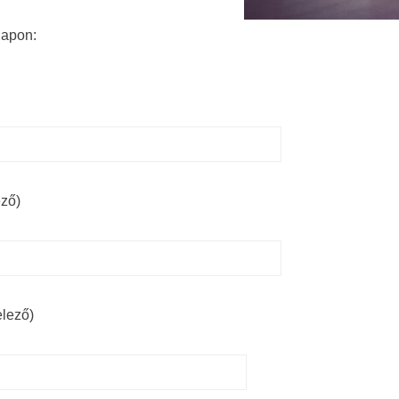
lapon:
ező)
elező)