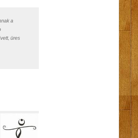
nnak a
b
ett, üres