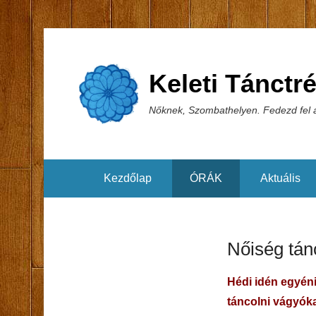
Keleti Tánctr
Nőknek, Szombathelyen. Fedezd fel a
Kezdőlap
ÓRÁK
Aktuális
Nőiség tán
Hédi idén e
gyéni
táncolni vágyóka