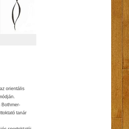
az orientális
módján.
 Bothmer-
ttoktató tanár
iós sportoktatói