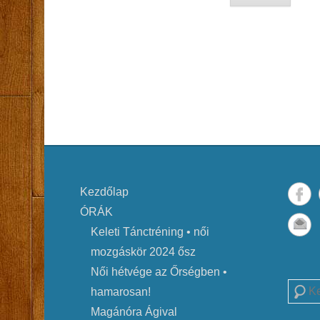
Kezdőlap
ÓRÁK
Keleti Tánctréning • női
mozgáskör 2024 ősz
Női hétvége az Őrségben •
Searc
hamarosan!
Magánóra Ágival