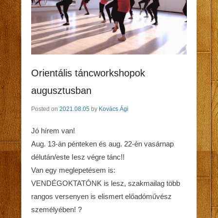
Orientális táncworkshopok
augusztusban
Posted on
2021.08.05
by
Kovács Ági
Jó hírem van!
Aug. 13-án pénteken és aug. 22-én vasárnap
délután/este Iesz végre tánc!!
Van egy meglepetésem is:
VENDÉGOKTATÓNK is lesz, szakmailag több
rangos versenyen is elismert előadóművész
személyében! ?