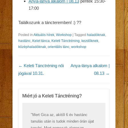
Anya-lánya alkalom | 08.13
péntek 15:30-
17:00
Találkozunk a táncteremben! :) ??
Posted in
Aktuális hírek
,
Workshop
|
Tagged
haladóknak
,
hastánc
,
Kelet tánca
,
Keleti Tánctréning
,
kezdőknek
,
középhaladóknak
,
orientális tánc
,
workshop
Post navigation
←
Keleti Tánctréning női
Anya-lánya alkalom |
jógával 10.31.
08.13
→
Miért jó a Keleti Tánctréning?
"Mert Gica az, akitől 6 év hastánc
tanulás után is tudok minden órán újat
tanulni. Mert nemcsak alaposan