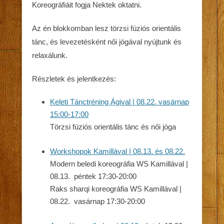
Koreográfiáit fogja Nektek oktatni.
Az én blokkomban lesz törzsi fúziós orientális
tánc, és levezetésként női jógával nyújtunk és
relaxálunk.
Részletek és jelentkezés:
Keleti Tánctréning Ágival | 08.22. vasárnap
15:00-17:00
Törzsi fúziós orientális tánc és női jóga
Workshopok Kamillával | 08.13. és 08.22.
Modern beledi koreográfia WS Kamillával |
08.13. péntek 17:30-20:00
Raks sharqi koreográfia WS Kamillával |
08.22. vasárnap 17:30-20:00