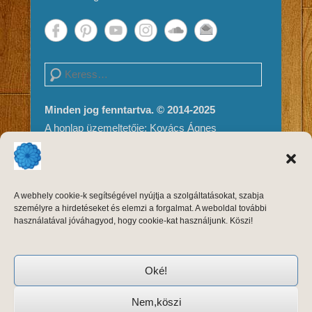
Search
Minden jog fenntartva. © 2014-2025
A honlap üzemeltetője: Kovács Ágnes
Impresszum és Jogi nyilatkozat
Adatvédelem
A weboldal tartalma és megjelenése szerzői
A webhely cookie-k segítségével nyújtja a szolgáltatásokat, szabja
jogvédelem alatt áll, másolni, módosítani
személyre a hirdetéseket és elemzi a forgalmat. A weboldal további
kizárólag a szerző, Kovács Ágnes írásos
használatával jóváhagyod, hogy cookie-kat használjunk. Köszi!
engedélyével, forrásmegjelöléssel lehet.
Oké!
Nem,köszi
Copyright © 2026
Keleti Tánctréning
Adatvédelem
All