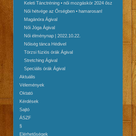
Keleti Tánctréning • női mozgáskör 2024 ősz
Női hétvége az Őrségben • hamarosan!
Magánóra Ágival
Női Jóga Ágival
Női élménynap | 2022.10.22.
Nőiség tánca Hédivel
Törzsi fúziós órák Ágival
Stretching Ágival
Speciális órák Ágival
Aktuális
Vélemények
Oktató
Kérdések
Sajtó
ÁSZF
§
Elérhetőségek