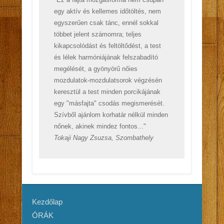
egy aktív és kellemes időtöltés, nem
egyszerűen csak tánc, ennél sokkal
többet jelent számomra; teljes
kikapcsolódást és feltöltődést, a test
és lélek harmóniájának felszabadító
megélését, a gyönyörű nőies
mozdulatok-mozdulatsorok végzésén
keresztül a test minden porcikájának
egy "másfajta" csodás megismerését.
Szívből ajánlom korhatár nélkül minden
nőnek, akinek mindez fontos..."
Tokaji Nagy Zsuzsa, Szombathely
Kezdőlap
ÓRÁK