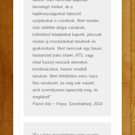
bemelegít minket, de a
hajlékonyságunkat fejlesztő
nyújtásokat is csinálunk. Mert minden
órán többféle dolgot csinálunk,
különböző feladatokat kapunk, játszunk
miután új mozdulatokat tanultunk és
gyakoroltunk. Mert nemcsak egy típusú
hastáncból (raks sharki, ATS, vagy
tribal fusion) veszünk elemeket,
kombinációkat, hanem mindből
tanulunk. Mert feltöltődve mész haza.
Nos mindezért, és még sok másért,
amit személyesen tapasztalj meg, és
meglátod!"
Paizer Aliz ~ Freya, Szombathely, 2014
"Ez a fajta mozgásforma nem csupán