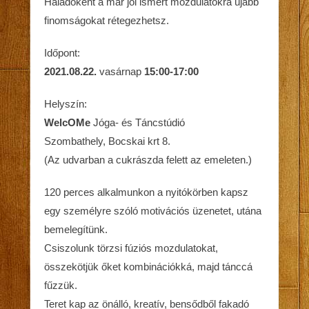
Haladóként a már jól ismert mozdulatokra újabb
finomságokat rétegezhetsz.
Időpont:
2021.08.22.
vasárnap
15:00-17:00
Helyszín:
WelcOMe
Jóga- és Táncstúdió
Szombathely, Bocskai krt 8.
(Az udvarban a cukrászda felett az emeleten.)
120 perces alkalmunkon a nyitókörben kapsz
egy személyre szóló motivációs üzenetet, utána
bemelegítünk.
Csiszolunk törzsi fúziós mozdulatokat,
összekötjük őket kombinációkká, majd tánccá
fűzzük.
Teret kap az önálló, kreatív, bensődből fakadó