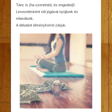
Tánc is (ha szeretnéd, és engeded)!
Levezetésként női jógával nyújtunk és
relaxálunk.
A délutánt élménykörrel zárjuk.