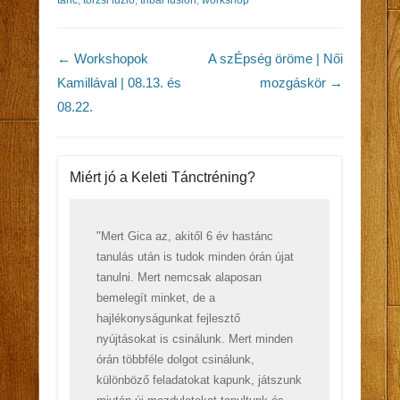
tánc
,
törzsi fúzió
,
tribal fusion
,
workshop
Post navigation
←
Workshopok
A szÉpség öröme | Női
Kamillával | 08.13. és
mozgáskör
→
08.22.
Miért jó a Keleti Tánctréning?
"Mert Gica az, akitől 6 év hastánc
tanulás után is tudok minden órán újat
tanulni. Mert nemcsak alaposan
bemelegít minket, de a
hajlékonyságunkat fejlesztő
nyújtásokat is csinálunk. Mert minden
órán többféle dolgot csinálunk,
különböző feladatokat kapunk, játszunk