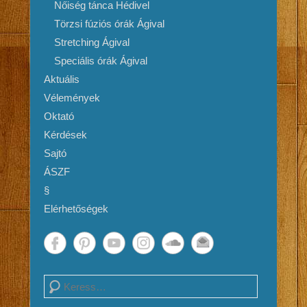
Nőiség tánca Hédivel
Törzsi fúziós órák Ágival
Stretching Ágival
Speciális órák Ágival
Aktuális
Vélemények
Oktató
Kérdések
Sajtó
ÁSZF
§
Elérhetőségek
Search