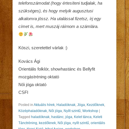
telefonszámodat (hogy értesíteni tudjalak, ha
szükséges), és hogy melyik augusztusi
alkalomra jössz. Ha utalással fizetsz, írj egy
címet is, mert muszáj ráírnom a számlára.
Köszi, szeretettel várlak :)
Kovács Ági
Orientális folklór, showhastánc és Bellyfit
mozgástréning oktató
Női jóga oktató
CSFI
Posted in
Aktuális hírek
,
Haladóknak
,
Jóga
,
Kezdőknek
,
Középhaladóknak
,
Női jóga
,
Nyílt szintű
,
Workshop
|
Tagged
haladóknak
,
hastánc
,
jóga
,
Kelet tánca
,
Keleti
Tánctréning
,
kezdőknek
,
Női jóga
,
nyílt szintű
,
orientális