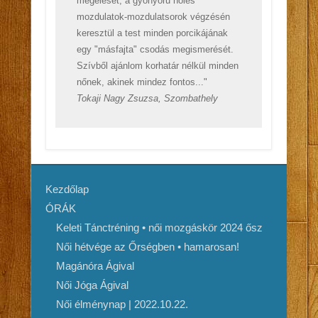
megélését, a gyönyörű nőies
mozdulatok-mozdulatsorok végzésén
keresztül a test minden porcikájának
egy "másfajta" csodás megismerését.
Szívből ajánlom korhatár nélkül minden
nőnek, akinek mindez fontos..."
Tokaji Nagy Zsuzsa, Szombathely
Kezdőlap
ÓRÁK
Keleti Tánctréning • női mozgáskör 2024 ősz
Női hétvége az Őrségben • hamarosan!
Magánóra Ágival
Női Jóga Ágival
Női élménynap | 2022.10.22.