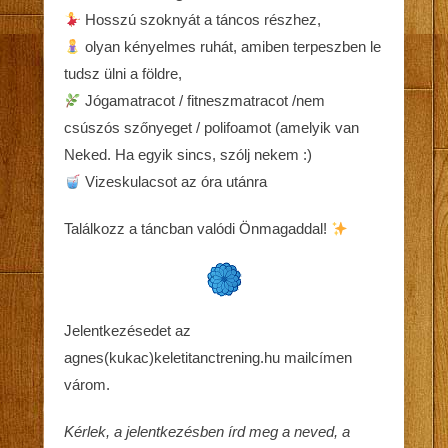
Hosszú szoknyát a táncos részhez,
olyan kényelmes ruhát, amiben terpeszben le
tudsz ülni a földre,
Jógamatracot / fitneszmatracot /nem
csúszós szőnyeget / polifoamot (amelyik van
Neked. Ha egyik sincs, szólj nekem
:)
Vizeskulacsot az óra utánra
Találkozz a táncban valódi Önmagaddal!
Jelentkezésedet az
agnes(kukac)keletitanctrening.hu mailcímen
várom.
Kérlek, a jelentkezésben írd meg a neved, a