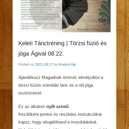
Keleti Tánctréning | Törzsi fúzió és
jóga Ágival 08.22.
Posted on
2021.08.17
by
Kovács Ági
Ajándékozz Magadnak örömet, elmélyülést a
törzsi fúziós orientális tánc és a női jóga
eszközeivel.
Ez az alkalom
nyílt szintű
.
Kezdőként pontos és részletes instrukciókat
kapsz, hogy elsajátíthasd a mozdulatokat.