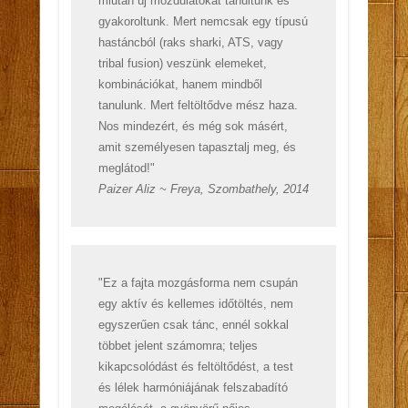
miután új mozdulatokat tanultunk és
gyakoroltunk. Mert nemcsak egy típusú
hastáncból (raks sharki, ATS, vagy
tribal fusion) veszünk elemeket,
kombinációkat, hanem mindből
tanulunk. Mert feltöltődve mész haza.
Nos mindezért, és még sok másért,
amit személyesen tapasztalj meg, és
meglátod!"
Paizer Aliz ~ Freya, Szombathely, 2014
"Ez a fajta mozgásforma nem csupán
egy aktív és kellemes időtöltés, nem
egyszerűen csak tánc, ennél sokkal
többet jelent számomra; teljes
kikapcsolódást és feltöltődést, a test
és lélek harmóniájának felszabadító