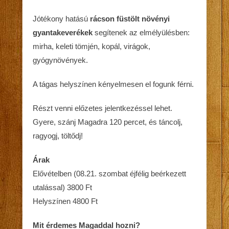
Jótékony hatású
rácson füstölt növényi
gyantakeverékek
segítenek az elmélyülésben:
mirha, keleti tömjén, kopál, virágok,
gyógynövények.
A tágas helyszínen kényelmesen el fogunk férni.
Részt venni előzetes jelentkezéssel lehet.
Gyere, szánj Magadra 120 percet, és táncolj,
ragyogj, töltődj!
Árak
Elővételben (08.21. szombat éjfélig beérkezett
utalással) 3800 Ft
Helyszínen 4800 Ft
Mit érdemes Magaddal hozni?