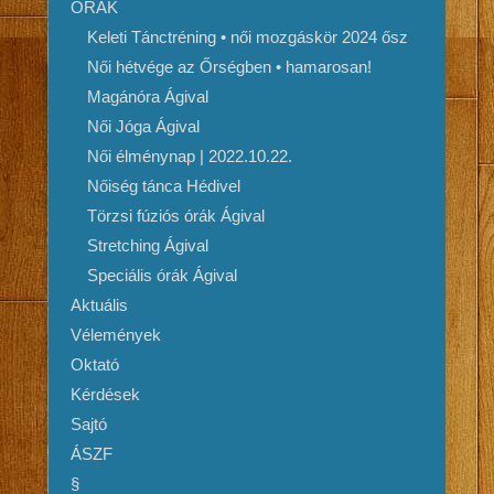
ÓRÁK
Keleti Tánctréning • női mozgáskör 2024 ősz
Női hétvége az Őrségben • hamarosan!
Magánóra Ágival
Női Jóga Ágival
Női élménynap | 2022.10.22.
Nőiség tánca Hédivel
Törzsi fúziós órák Ágival
Stretching Ágival
Speciális órák Ágival
Aktuális
Vélemények
Oktató
Kérdések
Sajtó
ÁSZF
§