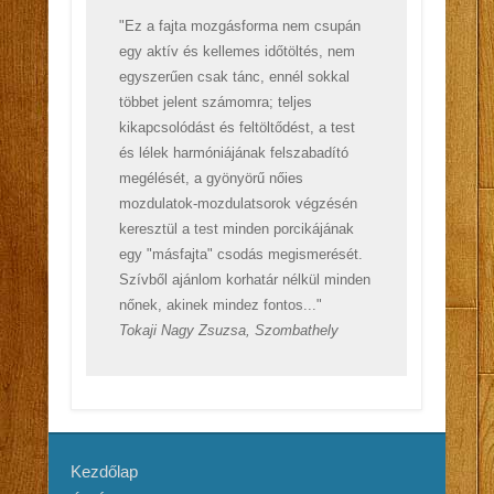
"Ez a fajta mozgásforma nem csupán
egy aktív és kellemes időtöltés, nem
egyszerűen csak tánc, ennél sokkal
többet jelent számomra; teljes
kikapcsolódást és feltöltődést, a test
és lélek harmóniájának felszabadító
megélését, a gyönyörű nőies
mozdulatok-mozdulatsorok végzésén
keresztül a test minden porcikájának
egy "másfajta" csodás megismerését.
Szívből ajánlom korhatár nélkül minden
nőnek, akinek mindez fontos..."
Tokaji Nagy Zsuzsa, Szombathely
Kezdőlap