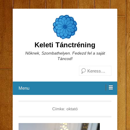
Keleti Tánctréning
Nőknek, Szombathelyen. Fedezd fel a saját
Táncod!
Search
Menu
Címke:
oktató