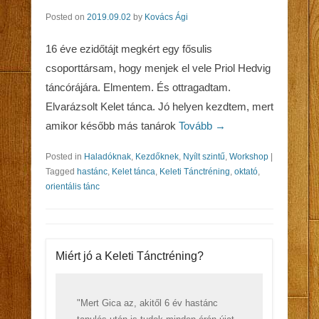
Posted on
2019.09.02
by
Kovács Ági
16 éve ezidőtájt megkért egy fősulis
csoporttársam, hogy menjek el vele Priol Hedvig
táncórájára. Elmentem. És ottragadtam.
Elvarázsolt Kelet tánca. Jó helyen kezdtem, mert
amikor később más tanárok
Tovább →
Posted in
Haladóknak
,
Kezdőknek
,
Nyílt szintű
,
Workshop
|
Tagged
hastánc
,
Kelet tánca
,
Keleti Tánctréning
,
oktató
,
orientális tánc
Miért jó a Keleti Tánctréning?
"Mert Gica az, akitől 6 év hastánc