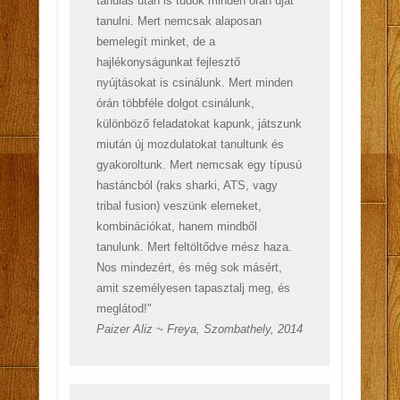
tanulás után is tudok minden órán újat
tanulni. Mert nemcsak alaposan
bemelegít minket, de a
hajlékonyságunkat fejlesztő
nyújtásokat is csinálunk. Mert minden
órán többféle dolgot csinálunk,
különböző feladatokat kapunk, játszunk
miután új mozdulatokat tanultunk és
gyakoroltunk. Mert nemcsak egy típusú
hastáncból (raks sharki, ATS, vagy
tribal fusion) veszünk elemeket,
kombinációkat, hanem mindből
tanulunk. Mert feltöltődve mész haza.
Nos mindezért, és még sok másért,
amit személyesen tapasztalj meg, és
meglátod!"
Paizer Aliz ~ Freya, Szombathely, 2014