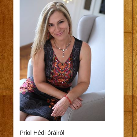
Priol Hédi óráiról