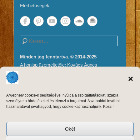
Elérhetőségek
Search
Minden jog fenntartva. © 2014-2025
A honlap üzemeltetője: Kovács Ágnes
Impresszum és Jogi nyilatkozat
Adatvédelem
A weboldal tartalma és megjelenése szerzői
A webhely cookie-k segítségével nyújtja a szolgáltatásokat, szabja
jogvédelem alatt áll, másolni, módosítani
személyre a hirdetéseket és elemzi a forgalmat. A weboldal további
kizárólag a szerző, Kovács Ágnes írásos
használatával jóváhagyod, hogy cookie-kat használjunk. Köszi!
engedélyével, forrásmegjelöléssel lehet.
Oké!