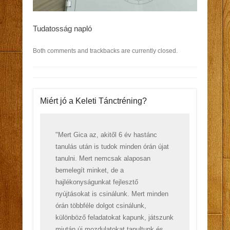
Tudatosság napló
Both comments and trackbacks are currently closed.
Miért jó a Keleti Tánctréning?
"Mert Gica az, akitől 6 év hastánc
tanulás után is tudok minden órán újat
tanulni. Mert nemcsak alaposan
bemelegít minket, de a
hajlékonyságunkat fejlesztő
nyújtásokat is csinálunk. Mert minden
órán többféle dolgot csinálunk,
különböző feladatokat kapunk, játszunk
miután új mozdulatokat tanultunk és