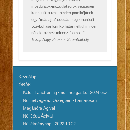
mozdulatok-mozdulatsorok végzésén
keresztül a test minden porcikájának
egy "másfajta" csodás megismerését.
Szívből ajánlom korhatár nélkül minden
nőnek, akinek mindez fontos..."
Tokaji Nagy Zsuzsa, Szombathely
Kezdőlap
ÓRÁK
Keleti Tánctréning • női mozgáskör 2024 ősz
Női hétvége az Őrségben • hamarosan!
Magánóra Ágival
Női Jóga Ágival
Női élménynap | 2022.10.22.