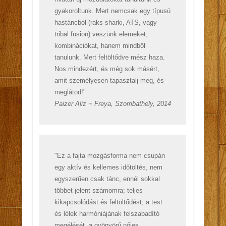
gyakoroltunk. Mert nemcsak egy típusú
hastáncból (raks sharki, ATS, vagy
tribal fusion) veszünk elemeket,
kombinációkat, hanem mindből
tanulunk. Mert feltöltődve mész haza.
Nos mindezért, és még sok másért,
amit személyesen tapasztalj meg, és
meglátod!"
Paizer Aliz ~ Freya, Szombathely, 2014
"Ez a fajta mozgásforma nem csupán
egy aktív és kellemes időtöltés, nem
egyszerűen csak tánc, ennél sokkal
többet jelent számomra; teljes
kikapcsolódást és feltöltődést, a test
és lélek harmóniájának felszabadító
megélését, a gyönyörű nőies