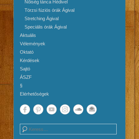
Nőiség tánca Hédivel
Törzsi fúziós órák Ágival
Stretching Ágival
Speciális órák Ágival
Aktuális
Vélemények
Oktató
Kérdések
Sajtó
ÁSZF
§
Elérhetőségek
Search