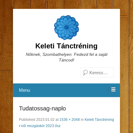
Keleti Tánctréning
Nőknek, Szombathelyen. Fedezd fel a saját
Táncod!
Search
Menu
Tudatossag-naplo
Published
2023.01.02
at
1536 × 2048
in
Keleti Tánctréning
• női mozgáskör 2023 ősz