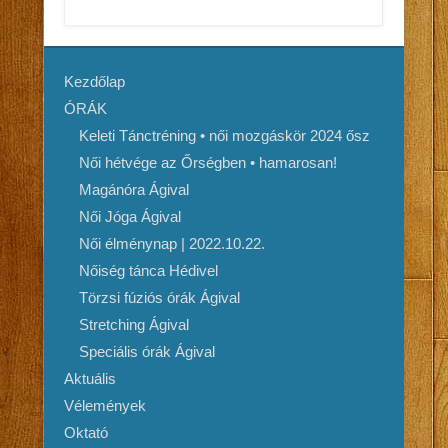
Kezdőlap
ÓRÁK
Keleti Tánctréning • női mozgáskör 2024 ősz
Női hétvége az Őrségben • hamarosan!
Magánóra Ágival
Női Jóga Ágival
Női élménynap | 2022.10.22.
Nőiség tánca Hédivel
Törzsi fúziós órák Ágival
Stretching Ágival
Speciális órák Ágival
Aktuális
Vélemények
Oktató