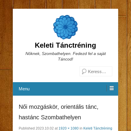
Keleti Tánctréning
Nőknek, Szombathelyen. Fedezd fel a saját
Táncod!
Search
Menu
Női mozgáskör, orientális tánc,
hastánc Szombathelyen
Published
2023.10.02
at
1920 × 1080
in
Keleti Tánctréning