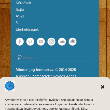
Kérdések
Sajtó
ÁSZF
§
Elérhetőségek
Search
Minden jog fenntartva. © 2014-2025
A honlap üzemeltetője: Kovács Ágnes
Impresszum és Jogi nyilatkozat
Adatvédelem
A weboldal tartalma és megjelenése szerzői
A webhely cookie-k segítségével nyújtja a szolgáltatásokat, szabja
jogvédelem alatt áll, másolni, módosítani
személyre a hirdetéseket és elemzi a forgalmat. A weboldal további
kizárólag a szerző, Kovács Ágnes írásos
használatával jóváhagyod, hogy cookie-kat használjunk. Köszi!