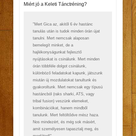
Miért jó a Keleti Tánctréning?
"Mert Gica az, akitől 6 év hastánc
tanulás után is tudok minden órán újat
tanulni. Mert nemcsak alaposan
bemelegít minket, de a
hajlékonyságunkat fejlesztő
nyújtásokat is csinálunk. Mert minden
órán többféle dolgot csinálunk,
különböző feladatokat kapunk, játszunk
miután új mozdulatokat tanultunk és
gyakoroltunk. Mert nemcsak egy típusú
hastáncból (raks sharki, ATS, vagy
tribal fusion) veszünk elemeket,
kombinációkat, hanem mindből
tanulunk. Mert feltöltődve mész haza.
Nos mindezért, és még sok másért,
amit személyesen tapasztalj meg, és
meglátod!"