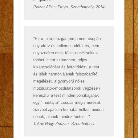
Paizer Aliz ~ Freya, Szombathely, 2014
"Ez a fajta mozgásforma nem csupán
egy aktív és kellemes időtöltés, nem
egyszerűen csak tánc, ennél sokkal
többet jelent számomra; teljes
kikapcsolódást és feltöltődést, a test
és lélek harmóniájának felszabadító
megélését, a gyönyörű nőies
mozdulatok-mozdulatsorok végzésén
keresztül a test minden porcikájának
egy "másfajta" csodás megismerését.
Szívből ajánlom korhatár nélkül minden
nőnek, akinek mindez fontos..."
Tokaji Nagy Zsuzsa, Szombathely