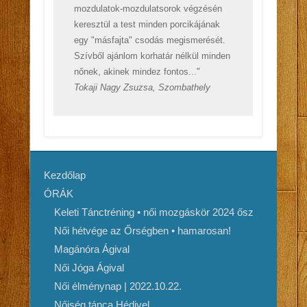
mozdulatok-mozdulatsorok végzésén
keresztül a test minden porcikájának
egy "másfajta" csodás megismerését.
Szívből ajánlom korhatár nélkül minden
nőnek, akinek mindez fontos..."
Tokaji Nagy Zsuzsa, Szombathely
Kezdőlap
ÓRÁK
Keleti Tánctréning • női mozgáskör 2024 ősz
Női hétvége az Őrségben • hamarosan!
Magánóra Ágival
Női Jóga Ágival
Női élménynap | 2022.10.22.
Nőiség tánca Hédivel