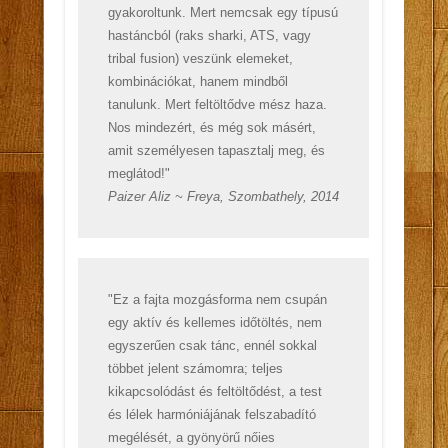
gyakoroltunk. Mert nemcsak egy típusú
hastáncból (raks sharki, ATS, vagy
tribal fusion) veszünk elemeket,
kombinációkat, hanem mindből
tanulunk. Mert feltöltődve mész haza.
Nos mindezért, és még sok másért,
amit személyesen tapasztalj meg, és
meglátod!"
Paizer Aliz ~ Freya, Szombathely, 2014
"Ez a fajta mozgásforma nem csupán
egy aktív és kellemes időtöltés, nem
egyszerűen csak tánc, ennél sokkal
többet jelent számomra; teljes
kikapcsolódást és feltöltődést, a test
és lélek harmóniájának felszabadító
megélését, a gyönyörű nőies