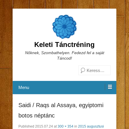
Keleti Tánctréning
Nőknek, Szombathelyen. Fedezd fel a saját
Táncod!
Search
Menu
Saidi / Raqs al Assaya, egyiptomi
botos néptánc
Published
2015.07.24
at
300 × 354
in
2015 augusztusi