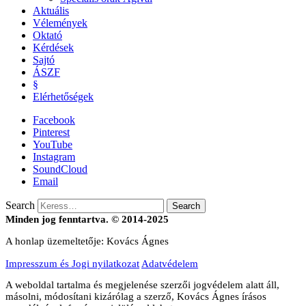
Aktuális
Vélemények
Oktató
Kérdések
Sajtó
ÁSZF
§
Elérhetőségek
Facebook
Pinterest
YouTube
Instagram
SoundCloud
Email
Search
Minden jog fenntartva. © 2014-2025
A honlap üzemeltetője: Kovács Ágnes
Impresszum és Jogi nyilatkozat
Adatvédelem
A weboldal tartalma és megjelenése szerzői jogvédelem alatt áll,
másolni, módosítani kizárólag a szerző, Kovács Ágnes írásos