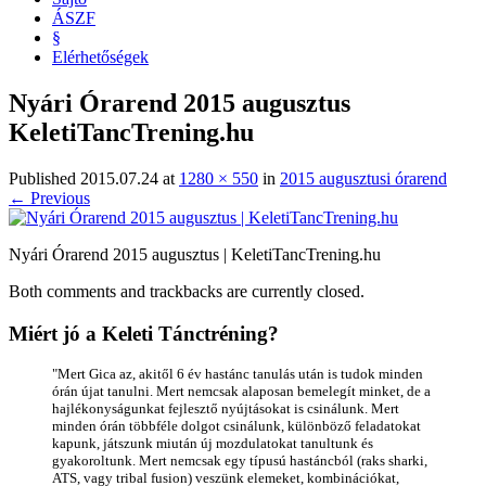
ÁSZF
§
Elérhetőségek
Nyári Órarend 2015 augusztus
KeletiTancTrening.hu
Published
2015.07.24
at
1280 × 550
in
2015 augusztusi órarend
← Previous
Nyári Órarend 2015 augusztus | KeletiTancTrening.hu
Both comments and trackbacks are currently closed.
Miért jó a Keleti Tánctréning?
"Mert Gica az, akitől 6 év hastánc tanulás után is tudok minden
órán újat tanulni. Mert nemcsak alaposan bemelegít minket, de a
hajlékonyságunkat fejlesztő nyújtásokat is csinálunk. Mert
minden órán többféle dolgot csinálunk, különböző feladatokat
kapunk, játszunk miután új mozdulatokat tanultunk és
gyakoroltunk. Mert nemcsak egy típusú hastáncból (raks sharki,
ATS, vagy tribal fusion) veszünk elemeket, kombinációkat,