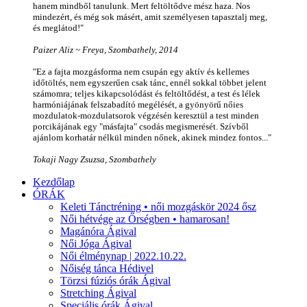
hanem mindből tanulunk. Mert feltöltődve mész haza. Nos
mindezért, és még sok másért, amit személyesen tapasztalj meg,
és meglátod!"
Paizer Aliz ~ Freya, Szombathely, 2014
"Ez a fajta mozgásforma nem csupán egy aktív és kellemes
időtöltés, nem egyszerűen csak tánc, ennél sokkal többet jelent
számomra; teljes kikapcsolódást és feltöltődést, a test és lélek
harmóniájának felszabadító megélését, a gyönyörű nőies
mozdulatok-mozdulatsorok végzésén keresztül a test minden
porcikájának egy "másfajta" csodás megismerését. Szívből
ajánlom korhatár nélkül minden nőnek, akinek mindez fontos..."
Tokaji Nagy Zsuzsa, Szombathely
Kezdőlap
ÓRÁK
Keleti Tánctréning • női mozgáskör 2024 ősz
Női hétvége az Őrségben • hamarosan!
Magánóra Ágival
Női Jóga Ágival
Női élménynap | 2022.10.22.
Nőiség tánca Hédivel
Törzsi fúziós órák Ágival
Stretching Ágival
Speciális órák Ágival