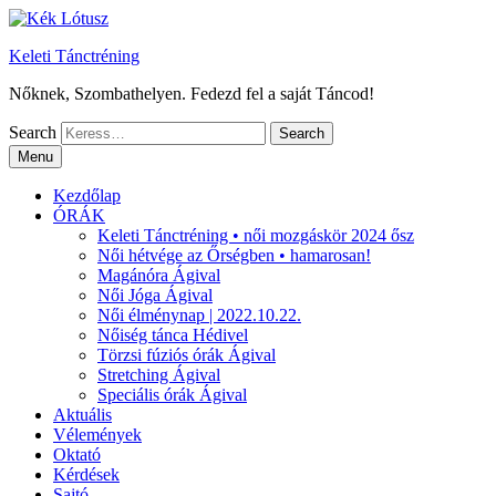
Keleti Tánctréning
Nőknek, Szombathelyen. Fedezd fel a saját Táncod!
Search
Menu
Kezdőlap
ÓRÁK
Keleti Tánctréning • női mozgáskör 2024 ősz
Női hétvége az Őrségben • hamarosan!
Magánóra Ágival
Női Jóga Ágival
Női élménynap | 2022.10.22.
Nőiség tánca Hédivel
Törzsi fúziós órák Ágival
Stretching Ágival
Speciális órák Ágival
Aktuális
Vélemények
Oktató
Kérdések
Sajtó