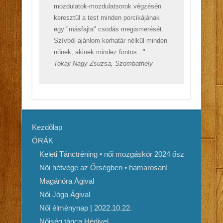
mozdulatok-mozdulatsorok végzésén
keresztül a test minden porcikájának
egy "másfajta" csodás megismerését.
Szívből ajánlom korhatár nélkül minden
nőnek, akinek mindez fontos..."
Tokaji Nagy Zsuzsa, Szombathely
Kezdőlap
ÓRÁK
Keleti Tánctréning • női mozgáskör 2024 ősz
Női hétvége az Őrségben • hamarosan!
Magánóra Ágival
Női Jóga Ágival
Női élménynap | 2022.10.22.
Nőiség tánca Hédivel