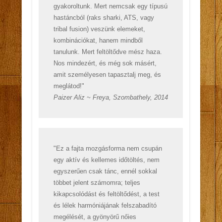
gyakoroltunk. Mert nemcsak egy típusú
hastáncból (raks sharki, ATS, vagy
tribal fusion) veszünk elemeket,
kombinációkat, hanem mindből
tanulunk. Mert feltöltődve mész haza.
Nos mindezért, és még sok másért,
amit személyesen tapasztalj meg, és
meglátod!"
Paizer Aliz ~ Freya, Szombathely, 2014
"Ez a fajta mozgásforma nem csupán
egy aktív és kellemes időtöltés, nem
egyszerűen csak tánc, ennél sokkal
többet jelent számomra; teljes
kikapcsolódást és feltöltődést, a test
és lélek harmóniájának felszabadító
megélését, a gyönyörű nőies