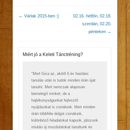
Post navigation
←
Várlak 2015-ben :]
02.16. hétfőn, 02.18.
szerdán, 02.20.
pénteken
→
Miért jó a Keleti Tánctréning?
"Mert Gica az, akitől 6 év hastánc
tanulás után is tudok minden órán újat
tanulni. Mert nemcsak alaposan
bemelegít minket, de a
hajlékonyságunkat fejlesztő
nyújtásokat is csinálunk. Mert minden
órán többféle dolgot csinálunk,
különböző feladatokat kapunk, játszunk
miután új mozdulatokat tanultunk és