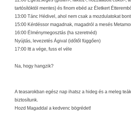
tartósítóktól mentes) és finom ebéd az Életkert Étteremből
13:00 Tánc Hédivel, ahol nem csak a mozdulatokat bon
15:00 Kérdéssor magadnak, magadról a mesés Metamorp
16:00 Élménymegosztás (ha szeretnéd)
Nyújtás, levezetés Ágival (időtől függően)
17:00 Itt a vége, fuss el véle
Na, hogy hangzik?
A teasarokban egész nap ihatsz a hideg és a meleg teák
biztosítunk.
Hozd Magaddal a kedvenc bögrédet!