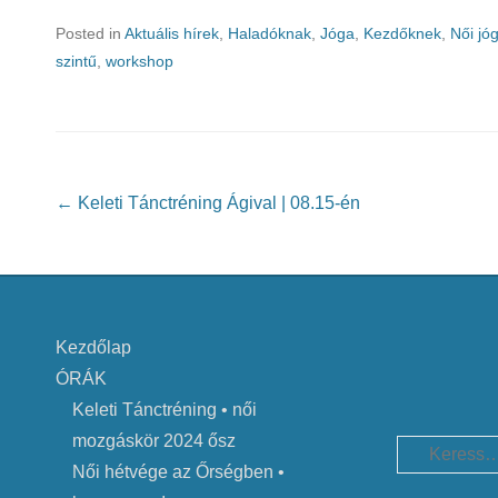
Posted in
Aktuális hírek
,
Haladóknak
,
Jóga
,
Kezdőknek
,
Női jó
szintű
,
workshop
Post navigation
←
Keleti Tánctréning Ágival | 08.15-én
Kezdőlap
ÓRÁK
Keleti Tánctréning • női
mozgáskör 2024 ősz
Search
Női hétvége az Őrségben •