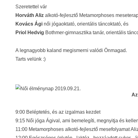
Szeretettel vár
Horváth Aliz
alkotó-fejlesztő Metamorphoses meseterap
Kovács Ági
női jógaoktató, orientális táncoktató, és
Priol Hedvig
Bothmer-gimnasztika tanár, orientális tánco
A legnagyobb kaland megismerni valódi Önmagad.
Tarts velünk :)
Az
9:00 Beléptetés, és az izgalmas kezdet
9:15 Női jóga Ágival, ami bemelegíti, megnyitja és kellem
11:00 Metamorphoses alkotó-fejlesztő mesefolyamat Ali
12:00 Egészséges (glutén-, laktóz-, hozzáadott cukor-, á