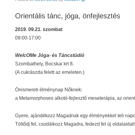
Orientális tánc, jóga, önfejlesztés
2019. 09.21. szombat
09:00-17:00
WelcOMe Jóga- és Táncstúdió
Szombathely, Bocskai krt 8.
(A cukrászda felett az emeleten.)
Önismereti élménynap Nőknek:
a Metamorphoses alkotó-fejlesztő meseterápia, az orientá
Gyere, ajándékozz Magadnak egy élményekkel teli napo
Töltődj fel, csodálkozz Magadra, fedezd fel új oldalaidat!