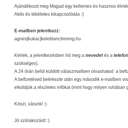
Ajándékozd meg Magad egy kellemes és hasznos élmé
Aktív és tökéletes kikapcsolódás :)
E-mailben jelentkezz:
agnes[kukac]keletitanctrening.hu
Kérlek, a jelentkezésben írd meg a
nevedet
és a
telef
szükséges).
A 24 órán belül küldött válaszmailben olvashatod a befi
A befizetésed beérkezte után egy második e-mailben viss
elküldjük a részletes infókat (mint hogy milyen ruhában g
Köszi, várunk! :)
Jó szórakozást! :)