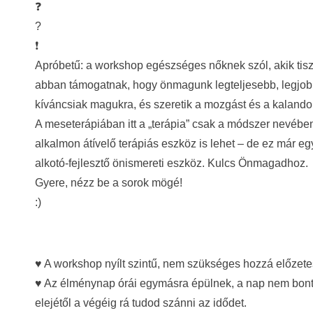
❓
?
❗
Apróbetű: a workshop egészséges nőknek szól, akik tisz
abban támogatnak, hogy önmagunk legteljesebb, legjob
kíváncsiak magukra, és szeretik a mozgást és a kalando
A meseterápiában itt a „terápia” csak a módszer nevéb
alkalmon átívelő terápiás eszköz is lehet – de ez már eg
alkotó-fejlesztő önismereti eszköz. Kulcs Önmagadhoz.
Gyere, nézz be a sorok mögé!
:)
♥ A workshop nyílt szintű, nem szükséges hozzá előzete
♥ Az élménynap órái egymásra épülnek, a nap nem bonth
elejétől a végéig rá tudod szánni az idődet.