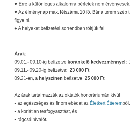
♥ Erre a különleges alkalomra bérletek nem érvényesek
♥ Az élménynap max. létszáma 10 fő. Bár a terem szép t
figyelni.
♠ A helyeket befizetési sorrendben töltjük fel.
Árak:
09.01.- 09.10-ig befizetve
koránkelő kedvezménnyel:
09.11.- 09.20-ig befizetve:
23 000 Ft
09.21-én,
a helyszínen
befizetve:
25 000 Ft
Az árak tartalmazzák az oktatók honoráriumán kívül
• az egészséges és finom ebédet az
Életkert Étterem
ből,
• a korlátlan teafogyasztást, és
• rágcsálnivalót.