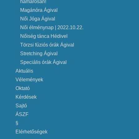
hamarosan!
Magánóra Ágival
Női Jóga Ágival
Női élménynap | 2022.10.22.
Nőiség tánca Hédivel
Törzsi fúziós órák Ágival
Stretching Ágival
Speciális órák Ágival
Aktuális
Vélemények
Oktató
Kérdések
Sajtó
ÁSZF
§
Elérhetőségek