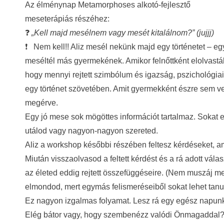
Az élménynap Metamorphoses alkotó-fejlesztő
meseterápiás részéhez:
❓
„Kell majd mesélnem vagy mesét kitalálnom
?” (jujjj)
❗
Nem kell!! Aliz mesél nekünk majd egy történetet – 
meséltél más gyermekének. Amikor felnőttként elolvastá
hogy mennyi rejtett szimbólum és igazság, pszichológiai
egy történet szövetében. Amit gyermekként észre sem v
megérve.
Egy jó mese sok mögöttes információt tartalmaz. Sokat 
utálod vagy nagyon-nagyon szereted.
Aliz a workshop későbbi részében feltesz kérdéseket, a
Miután visszaolvasod a feltett kérdést és a rá adott vála
az életed eddig rejtett összefüggéseire. (Nem muszáj m
elmondod, mert egymás felismeréseiből sokat lehet tanuln
Ez nagyon izgalmas folyamat. Lesz rá egy egész napunk,
Elég bátor vagy, hogy szembenézz valódi Önmagaddal