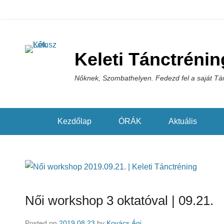
Keleti Tánctrénin
Nőknek, Szombathelyen. Fedezd fel a saját Tá
Kezdőlap
ÓRÁK
Aktuális
Női workshop 3 oktatóval | 09.21.
Posted on
2019.08.23
by
Kovács Ági