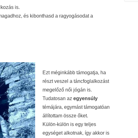
lkozás is.
nmagadhoz, és kibonthasd a ragyogásodat a
Ezt méginkább támogatja, ha
részt veszel a táncfoglalkozást
megelőző női jógán is.
Tudatosan az
egyensúly
témájára, egymást támogatóan
állítottam össze őket.
Külön-külön is egy teljes
egységet alkotnak, így akkor is