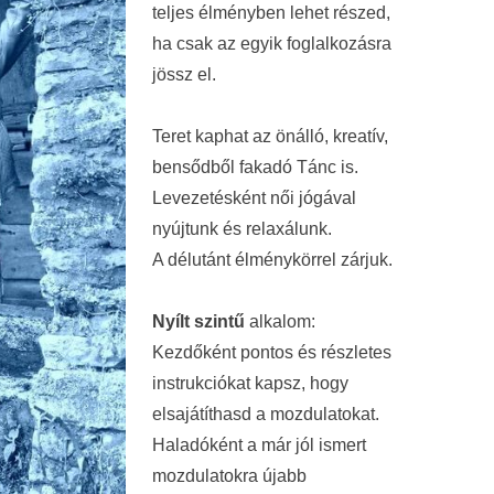
teljes élményben lehet részed,
ha csak az egyik foglalkozásra
jössz el.
Teret kaphat az önálló, kreatív,
bensődből fakadó Tánc is.
Levezetésként női jógával
nyújtunk és relaxálunk.
A délutánt élménykörrel zárjuk.
Nyílt szintű
alkalom:
Kezdőként pontos és részletes
instrukciókat kapsz, hogy
elsajátíthasd a mozdulatokat.
Haladóként a már jól ismert
mozdulatokra újabb