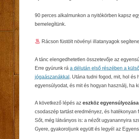
90 perces alkalmunkon a nyitókörben kapsz egy
bemelegítünk.
Rácson füstölt növényi illatanyagok segíte
A tánc elengedhetetlen összetevője az egyensú
Erre gyúrunk rá
a délután első részében a külső
jógaászanákkal
. Utána tudni fogod, mit, hol é
egyensúlyodat, és mit és hogyan használj, ha k
A következő lépés az
eszköz egyensúlyozása
csodaszép tartást eredményez, és hatékonyan fej
Sőt, még látványos is: a nézőt ugyanannyira szó
Gyere, gyakoroljunk együtt és legyél az Egyens