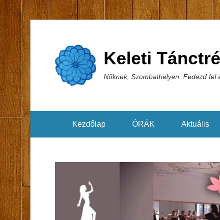
Keleti Tánctr
Nőknek, Szombathelyen. Fedezd fel a
Kezdőlap
ÓRÁK
Aktuális