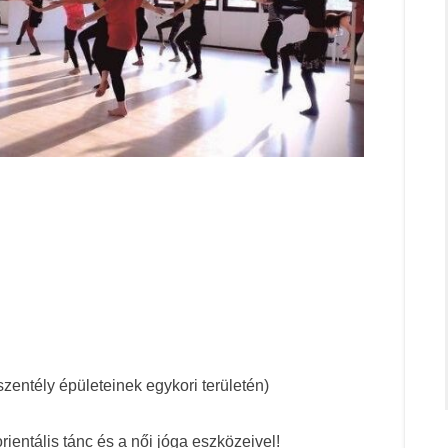
 szentély épületeinek egykori területén)
entális tánc és a női jóga eszközeivel!