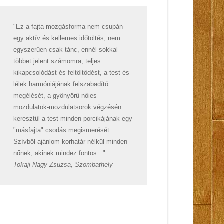
"Ez a fajta mozgásforma nem csupán
egy aktív és kellemes időtöltés, nem
egyszerűen csak tánc, ennél sokkal
többet jelent számomra; teljes
kikapcsolódást és feltöltődést, a test és
lélek harmóniájának felszabadító
megélését, a gyönyörű nőies
mozdulatok-mozdulatsorok végzésén
keresztül a test minden porcikájának egy
"másfajta" csodás megismerését.
Szívből ajánlom korhatár nélkül minden
nőnek, akinek mindez fontos..."
Tokaji Nagy Zsuzsa, Szombathely