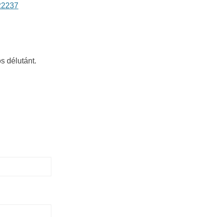
22237
 délutánt.