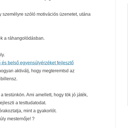
 személyre szóló motivációs üzenetet, utána
nek a ráhangolódásban.
ly.
 és belső egyensúlyérzéket fejlesztő
s hogyan aktiválj, hogy megteremtsd az
ibillensz.
a testünkön. Ami amellett, hogy tök jó játék,
leszti a testtudatodat.
rakoztatja, mint a gyakorlót.
úly mesternője! ?