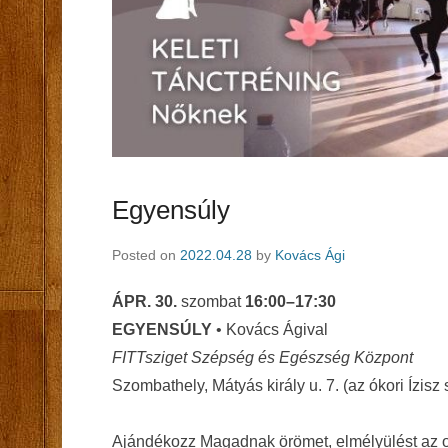
Egyensúly
Posted on
2022.04.28
by
Kovács Ági
ÁPR. 30.
szombat
16:00–17:30
EGYENSÚLY
• Kovács Ágival
FITTsziget Szépség és Egészség Központ
Szombathely, Mátyás király u. 7. (az ókori Ízisz
Ajándékozz Magadnak örömet, elmélyülést az ori