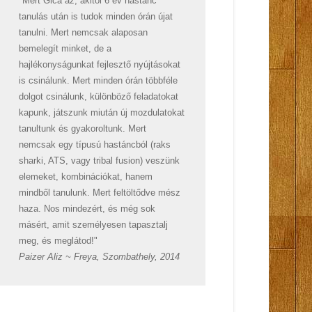
"Mert Gica az, akitől 6 év hastánc
tanulás után is tudok minden órán újat
tanulni. Mert nemcsak alaposan
bemelegít minket, de a
hajlékonyságunkat fejlesztő nyújtásokat
is csinálunk. Mert minden órán többféle
dolgot csinálunk, különböző feladatokat
kapunk, játszunk miután új mozdulatokat
tanultunk és gyakoroltunk. Mert
nemcsak egy típusú hastáncból (raks
sharki, ATS, vagy tribal fusion) veszünk
elemeket, kombinációkat, hanem
mindből tanulunk. Mert feltöltődve mész
haza. Nos mindezért, és még sok
másért, amit személyesen tapasztalj
meg, és meglátod!"
Paizer Aliz ~ Freya, Szombathely, 2014