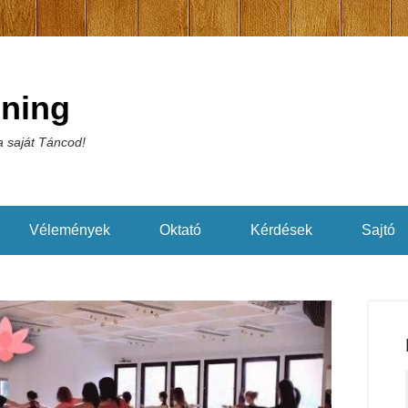
éning
 saját Táncod!
Vélemények
Oktató
Kérdések
Sajtó