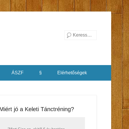
Search
ÁSZF
§
Elérhetőségek
Miért jó a Keleti Tánctréning?