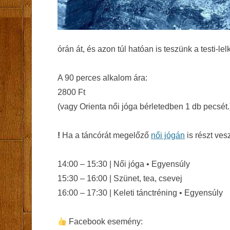
órán át, és azon túl hatóan is teszünk a testi-le
A 90 perces alkalom ára:
2800 Ft
(vagy Orienta női jóga bérletedben 1 db pecsét
!
Ha a táncórát megelőző
női jógán
is részt ves
14:00 – 15:30 | Női jóga • Egyensúly
15:30 – 16:00 | Szünet, tea, csevej
16:00 – 17:30 | Keleti tánctréning • Egyensúly
Facebook esemény: