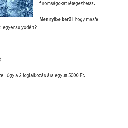
finomságokat rétegezhetsz.
Mennyibe kerül
, hogy másfél
lki egyensúlyodért
?
.)
zel, úgy a 2 foglalkozás ára együtt 5000 Ft.