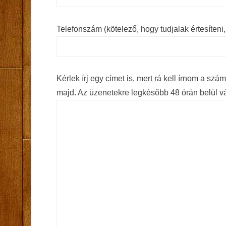
Telefonszám (kötelező, hogy tudjalak értesíteni
Kérlek írj egy címet is, mert rá kell írnom a szá
majd. Az üzenetekre legkésőbb 48 órán belül v