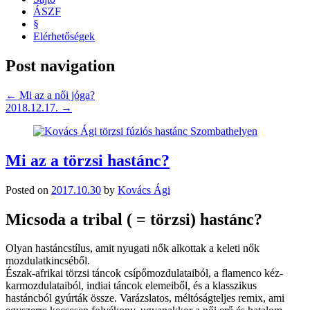
ÁSZF
§
Elérhetőségek
Post navigation
←
Mi az a női jóga?
2018.12.17.
→
Mi az a törzsi hastánc?
Posted on
2017.10.30
by
Kovács Ági
Micsoda a tribal ( = törzsi) hastánc?
Olyan hastáncstílus, amit nyugati nők alkottak a keleti nők
mozdulatkincséből.
Észak-afrikai törzsi táncok csípőmozdulataiból, a flamenco kéz-
karmozdulataiból, indiai táncok elemeiből, és a klasszikus
hastá
ncból gyúrták össze. Varázslatos, méltóságteljes remix, ami