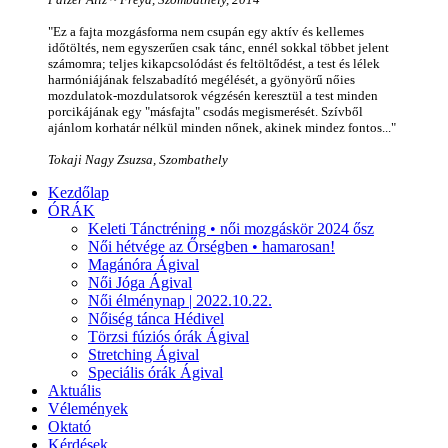
"Ez a fajta mozgásforma nem csupán egy aktív és kellemes
időtöltés, nem egyszerűen csak tánc, ennél sokkal többet jelent
számomra; teljes kikapcsolódást és feltöltődést, a test és lélek
harmóniájának felszabadító megélését, a gyönyörű nőies
mozdulatok-mozdulatsorok végzésén keresztül a test minden
porcikájának egy "másfajta" csodás megismerését. Szívből
ajánlom korhatár nélkül minden nőnek, akinek mindez fontos..."
Tokaji Nagy Zsuzsa, Szombathely
Kezdőlap
ÓRÁK
Keleti Tánctréning • női mozgáskör 2024 ősz
Női hétvége az Őrségben • hamarosan!
Magánóra Ágival
Női Jóga Ágival
Női élménynap | 2022.10.22.
Nőiség tánca Hédivel
Törzsi fúziós órák Ágival
Stretching Ágival
Speciális órák Ágival
Aktuális
Vélemények
Oktató
Kérdések