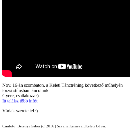
Nov. 16-án szombaton, a Keleti Tánctréning következő műhelyén
törzsi stílusban táncolunk.
Gyere, csatlakozz :)
Itt találsz több infót.
Várlak szeretettel :)
—
Címfotó: Berényi Gábor (c) 2016 | Savaria Karnevál, Keleti Udvar.