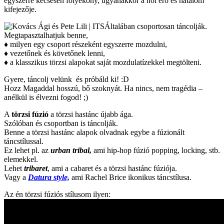
egyszerre kecsesen folyékony, ugyanakkor a női erő és hatalom
kifejezője.
Általában csoportosan táncolják.
Megtapasztalhatjuk benne,
♦ milyen egy csoport részeként egyszerre mozdulni,
♦ vezetőnek és követőnek lenni,
♦ a klasszikus törzsi alapokat saját mozdulatízekkel megtölteni.
Gyere, táncolj velünk és próbáld ki!
:D
Hozz Magaddal hosszú, bő szoknyát. Ha nincs, nem tragédia –
anélkül is élvezni fogod! ;)
A
törzsi fúzió
a törzsi hastánc újabb ága.
Szólóban és csoportban is táncolják.
Benne a törzsi hastánc alapok olvadnak egybe a fúzionált
táncstílussal.
Ez lehet pl. az
urban tribal,
ami hip-hop fúzió popping, locking, stb.
elemekkel.
Lehet
tribaret
, ami a cabaret és a törzsi hastánc fúziója.
Vagy a
Datura style,
ami Rachel Brice ikonikus táncstílusa.
Az én törzsi fúziós stílusom ilyen: