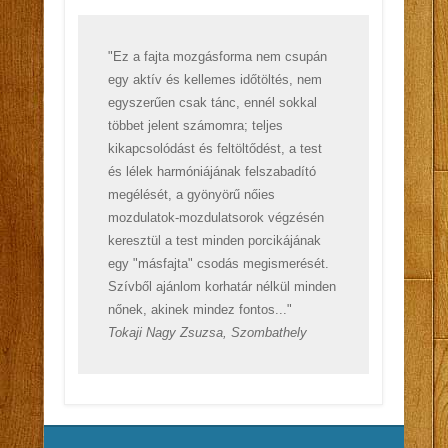
"Ez a fajta mozgásforma nem csupán
egy aktív és kellemes időtöltés, nem
egyszerűen csak tánc, ennél sokkal
többet jelent számomra; teljes
kikapcsolódást és feltöltődést, a test
és lélek harmóniájának felszabadító
megélését, a gyönyörű nőies
mozdulatok-mozdulatsorok végzésén
keresztül a test minden porcikájának
egy "másfajta" csodás megismerését.
Szívből ajánlom korhatár nélkül minden
nőnek, akinek mindez fontos..."
Tokaji Nagy Zsuzsa, Szombathely