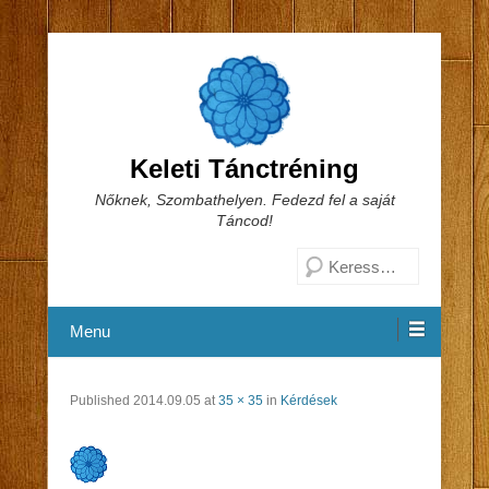
Keleti Tánctréning
Nőknek, Szombathelyen. Fedezd fel a saját
Táncod!
Search
Menu
Published
2014.09.05
at
35 × 35
in
Kérdések