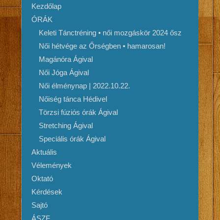
Kezdőlap
ÓRÁK
Keleti Tánctréning • női mozgáskör 2024 ősz
Női hétvége az Őrségben • hamarosan!
Magánóra Ágival
Női Jóga Ágival
Női élménynap | 2022.10.22.
Nőiség tánca Hédivel
Törzsi fúziós órák Ágival
Stretching Ágival
Speciális órák Ágival
Aktuális
Vélemények
Oktató
Kérdések
Sajtó
ÁSZF