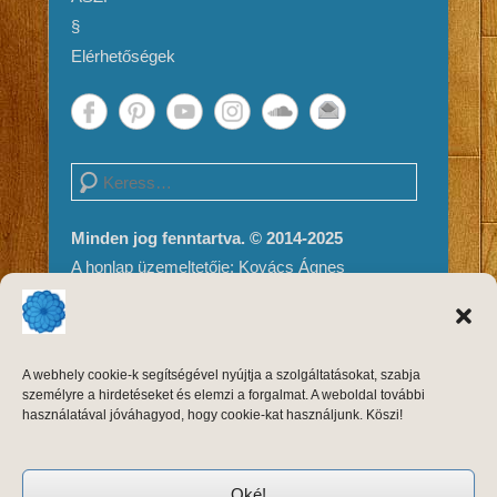
§
Elérhetőségek
Search
Minden jog fenntartva. © 2014-2025
A honlap üzemeltetője: Kovács Ágnes
Impresszum és Jogi nyilatkozat
Adatvédelem
A weboldal tartalma és megjelenése szerzői
A webhely cookie-k segítségével nyújtja a szolgáltatásokat, szabja
jogvédelem alatt áll, másolni, módosítani
személyre a hirdetéseket és elemzi a forgalmat. A weboldal további
kizárólag a szerző, Kovács Ágnes írásos
használatával jóváhagyod, hogy cookie-kat használjunk. Köszi!
engedélyével, forrásmegjelöléssel lehet.
Oké!