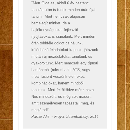
"Mert Gica az, akitől 6 év hastánc
tanulás után is tudok minden órán újat
tanulni. Mert nemcsak alaposan
bemelegít minket, de a
hajlékonyságunkat fejlesztő
nyújtásokat is csinálunk. Mert minden
órán többféle dolgot csinálunk,
különböző feladatokat kapunk, játszunk
miután új mozdulatokat tanultunk és
gyakoroltunk. Mert nemcsak egy típusú
hastáncból (raks sharki, ATS, vagy
tribal fusion) veszünk elemeket,
kombinációkat, hanem mindből
tanulunk. Mert feltöltődve mész haza.
Nos mindezért, és még sok másért,
amit személyesen tapasztalj meg, és
meglátod!"
Paizer Aliz ~ Freya, Szombathely, 2014