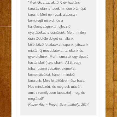
"Mert Gica az, akitől 6 év hastánc
tanulás után is tudok minden órán újat
tanulni. Mert nemcsak alaposan
bemelegít minket, de a
hajlékonyságunkat fejlesztő
nyújtásokat is csinálunk. Mert minden
órán többféle dolgot csinálunk,
különböző feladatokat kapunk, játszunk
miután új mozdulatokat tanultunk és
gyakoroltunk. Mert nemcsak egy típusú
hastáncból (raks sharki, ATS, vagy
tribal fusion) veszünk elemeket,
kombinációkat, hanem mindből
tanulunk. Mert feltöltődve mész haza.
Nos mindezért, és még sok másért,
amit személyesen tapasztalj meg, és
meglátod!"
Paizer Aliz ~ Freya, Szombathely, 2014