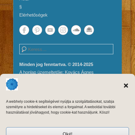
§
Elérhetőségek
Search
Minden jog fenntartva. © 2014-2025
A honlap üzemeltetője: Kovács Ágnes
Impresszum és Jogi nyilatkozat
Adatvédelem
A weboldal tartalma és megjelenése szerzői
A webhely cookie-k segítségével nyújtja a szolgáltatásokat, szabja
jogvédelem alatt áll, másolni, módosítani
személyre a hirdetéseket és elemzi a forgalmat. A weboldal további
kizárólag a szerző, Kovács Ágnes írásos
használatával jóváhagyod, hogy cookie-kat használjunk. Köszi!
engedélyével, forrásmegjelöléssel lehet.
Oké!