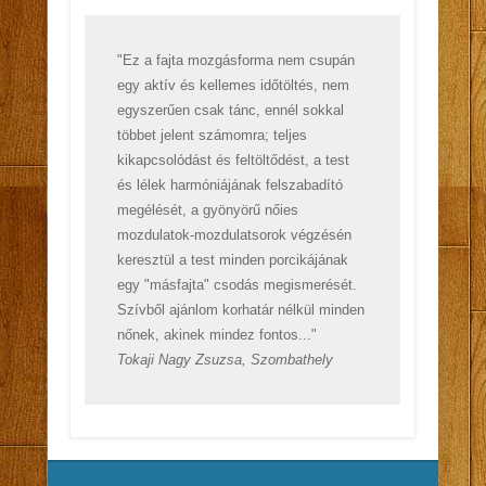
"Ez a fajta mozgásforma nem csupán
egy aktív és kellemes időtöltés, nem
egyszerűen csak tánc, ennél sokkal
többet jelent számomra; teljes
kikapcsolódást és feltöltődést, a test
és lélek harmóniájának felszabadító
megélését, a gyönyörű nőies
mozdulatok-mozdulatsorok végzésén
keresztül a test minden porcikájának
egy "másfajta" csodás megismerését.
Szívből ajánlom korhatár nélkül minden
nőnek, akinek mindez fontos..."
Tokaji Nagy Zsuzsa, Szombathely