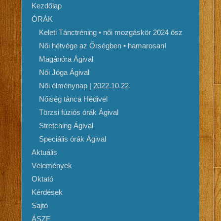
Kezdőlap
ÓRÁK
Keleti Tánctréning • női mozgáskör 2024 ősz
Női hétvége az Őrségben • hamarosan!
Magánóra Ágival
Női Jóga Ágival
Női élménynap | 2022.10.22.
Nőiség tánca Hédivel
Törzsi fúziós órák Ágival
Stretching Ágival
Speciális órák Ágival
Aktuális
Vélemények
Oktató
Kérdések
Sajtó
ÁSZF