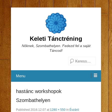
Keleti Tánctréning
Nőknek, Szombathelyen. Fedezd fel a saját
Táncod!
Search
Menu
hastánc workshopok
Szombathelyen
Published
2016.12.07
at
1280 × 550
in
Évzáró