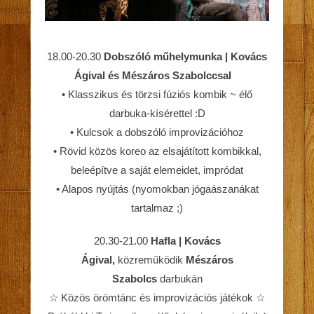
18.00-20.30
Dobszóló műhelymunka | Kovács
Ágival és Mészáros Szabolccsal
• Klasszikus és törzsi fúziós kombik ~ élő
darbuka-kísérettel :D
• Kulcsok a dobszóló improvizációhoz
• Rövid közös koreo az elsajátított kombikkal,
beleépítve a saját elemeidet, impródat
• Alapos nyújtás (nyomokban jógaászanákat
tartalmaz ;)
20.30-21.00
Hafla | Kovács
Ágival,
közreműködik
Mészáros
Szabolcs
darbukán
☆ Közös örömtánc és improvizációs játékok ☆