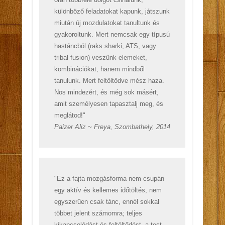
különböző feladatokat kapunk, játszunk
miután új mozdulatokat tanultunk és
gyakoroltunk. Mert nemcsak egy típusú
hastáncból (raks sharki, ATS, vagy
tribal fusion) veszünk elemeket,
kombinációkat, hanem mindből
tanulunk. Mert feltöltődve mész haza.
Nos mindezért, és még sok másért,
amit személyesen tapasztalj meg, és
meglátod!"
Paizer Aliz ~ Freya, Szombathely, 2014
"Ez a fajta mozgásforma nem csupán
egy aktív és kellemes időtöltés, nem
egyszerűen csak tánc, ennél sokkal
többet jelent számomra; teljes
kikapcsolódást és feltöltődést, a test