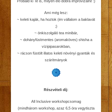
Próbáld ki Te is, milyen élő dobra improvizálni! :)
Ami még lesz:
~ keleti kaják, ha hoztok (én vállalom a baklavát
;)
~ önkiszolgáló tea minibár,
~ dohányfüstmentes (aromaköves) shisha a
vízipipasarokban,
~ rácson füstölt illatos keleti növényi gyanták és
szárítmányok
Részvételi díj:
All Inclusive workshopcsomag
(mindhárom workshop, azaz 6,5 óra vegytiszta