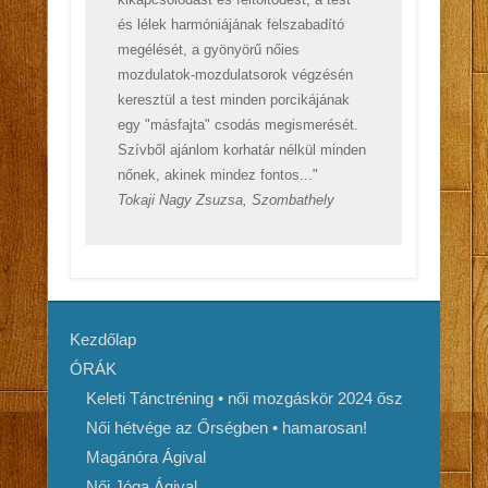
és lélek harmóniájának felszabadító
megélését, a gyönyörű nőies
mozdulatok-mozdulatsorok végzésén
keresztül a test minden porcikájának
egy "másfajta" csodás megismerését.
Szívből ajánlom korhatár nélkül minden
nőnek, akinek mindez fontos..."
Tokaji Nagy Zsuzsa, Szombathely
Kezdőlap
ÓRÁK
Keleti Tánctréning • női mozgáskör 2024 ősz
Női hétvége az Őrségben • hamarosan!
Magánóra Ágival
Női Jóga Ágival