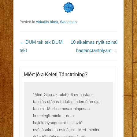
Posted in
Aktuális hírek
,
Workshop
Post navigation
←
DUM tek tek DUM
10 alkalmas nyílt szintű
tek!
hastánctanfolyam
→
Miért jó a Keleti Tánctréning?
"Mert Gica az, akitől 6 év hastánc
tanulás után is tudok minden órán újat
tanulni. Mert nemcsak alaposan
bemelegít minket, de a
hajlékonyságunkat fejlesztő
nyújtásokat is csinálunk. Mert minden
órán többféle dolgot csinálunk,