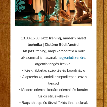
13.00-15.00
Jazz tréning, modern balett
technika | Ziskóné Bődi Anettel
Art jazz tréning, majd koreográfia a múlt
alkalommal is használt
nagyontuti zenére
,
argentin tangós ízekkel.
• Kéz-, lábtartás szépítés és koordináció
• Alaptechnika, amitől színpadképes lesz a
táncod
• Modern orientál, kortárs orientál, és kortárs
fúziós stíluskellékek
• Raqs sharqis és törzsi fúziós táncosoknak