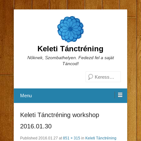
Keleti Tánctréning
Nőknek, Szombathelyen. Fedezd fel a saját
Táncod!
Search
Menu
Keleti Tánctréning workshop
2016.01.30
Published
2016.01.27
at
851 × 315
in
Keleti Tánctréning