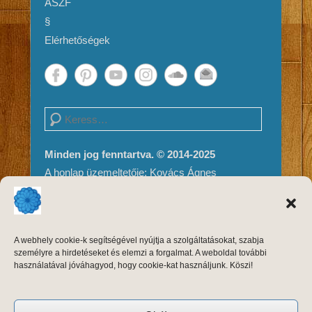
ÁSZF
§
Elérhetőségek
Search
Minden jog fenntartva. © 2014-2025
A honlap üzemeltetője: Kovács Ágnes
Impresszum és Jogi nyilatkozat
Adatvédelem
A weboldal tartalma és megjelenése szerzői
A webhely cookie-k segítségével nyújtja a szolgáltatásokat, szabja
jogvédelem alatt áll, másolni, módosítani
személyre a hirdetéseket és elemzi a forgalmat. A weboldal további
kizárólag a szerző, Kovács Ágnes írásos
használatával jóváhagyod, hogy cookie-kat használjunk. Köszi!
engedélyével, forrásmegjelöléssel lehet.