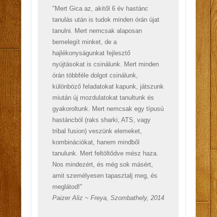
"Mert Gica az, akitől 6 év hastánc
tanulás után is tudok minden órán újat
tanulni. Mert nemcsak alaposan
bemelegít minket, de a
hajlékonyságunkat fejlesztő
nyújtásokat is csinálunk. Mert minden
órán többféle dolgot csinálunk,
különböző feladatokat kapunk, játszunk
miután új mozdulatokat tanultunk és
gyakoroltunk. Mert nemcsak egy típusú
hastáncból (raks sharki, ATS, vagy
tribal fusion) veszünk elemeket,
kombinációkat, hanem mindből
tanulunk. Mert feltöltődve mész haza.
Nos mindezért, és még sok másért,
amit személyesen tapasztalj meg, és
meglátod!"
Paizer Aliz ~ Freya, Szombathely, 2014