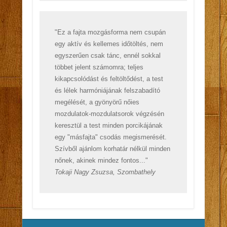
"Ez a fajta mozgásforma nem csupán
egy aktív és kellemes időtöltés, nem
egyszerűen csak tánc, ennél sokkal
többet jelent számomra; teljes
kikapcsolódást és feltöltődést, a test
és lélek harmóniájának felszabadító
megélését, a gyönyörű nőies
mozdulatok-mozdulatsorok végzésén
keresztül a test minden porcikájának
egy "másfajta" csodás megismerését.
Szívből ajánlom korhatár nélkül minden
nőnek, akinek mindez fontos..."
Tokaji Nagy Zsuzsa, Szombathely