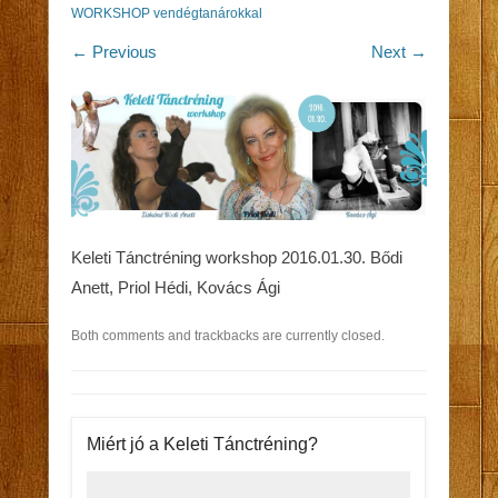
WORKSHOP vendégtanárokkal
← Previous
Next →
Keleti Tánctréning workshop 2016.01.30. Bődi
Anett, Priol Hédi, Kovács Ági
Both comments and trackbacks are currently closed.
Miért jó a Keleti Tánctréning?