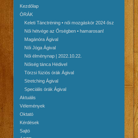
Kezdőlap
ÓRÁK
Keleti Tánctréning • női mozgáskör 2024 ősz
Női hétvége az Őrségben • hamarosan!
Magánóra Ágival
Női Jóga Ágival
Női élménynap | 2022.10.22.
Nőiség tánca Hédivel
Törzsi fúziós órák Ágival
Stretching Ágival
Speciális órák Ágival
Aktuális
Vélemények
Oktató
Kérdések
Sajtó