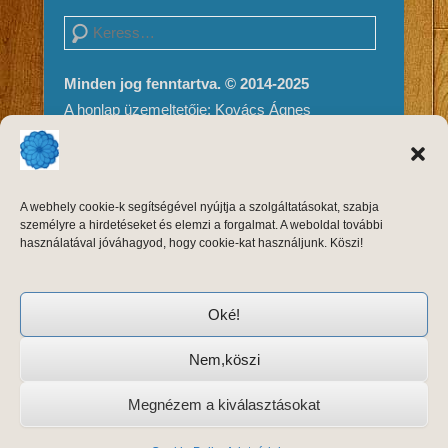
Search
Minden jog fenntartva. © 2014-2025
A honlap üzemeltetője: Kovács Ágnes
Impresszum és Jogi nyilatkozat
Adatvédelem
A weboldal tartalma és megjelenése szerzői
A webhely cookie-k segítségével nyújtja a szolgáltatásokat, szabja
jogvédelem alatt áll, másolni, módosítani
személyre a hirdetéseket és elemzi a forgalmat. A weboldal további
kizárólag a szerző, Kovács Ágnes írásos
használatával jóváhagyod, hogy cookie-kat használjunk. Köszi!
engedélyével, forrásmegjelöléssel lehet.
Oké!
Nem,köszi
Copyright © 2026
Keleti Tánctréning
Adatvédelem
All
Rights Reserved.
Megnézem a kiválasztásokat
Catch Kathmandu by
Catch Themes