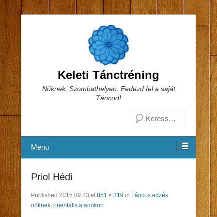
Keleti Tánctréning
Nőknek, Szombathelyen. Fedezd fel a saját
Táncod!
Search
Menu
Priol Hédi
Published
2015.09.23
at
851 × 319
in
Táncos edzés
nőknek, orientális alapokon