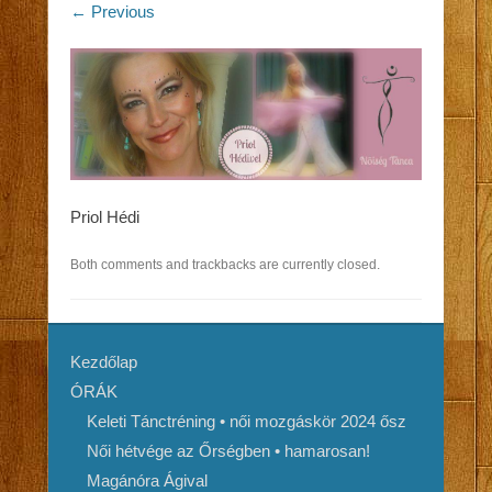
← Previous
Priol Hédi
Both comments and trackbacks are currently closed.
Kezdőlap
ÓRÁK
Keleti Tánctréning • női mozgáskör 2024 ősz
Női hétvége az Őrségben • hamarosan!
Magánóra Ágival