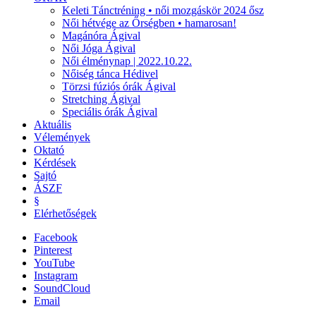
Keleti Tánctréning • női mozgáskör 2024 ősz
Női hétvége az Őrségben • hamarosan!
Magánóra Ágival
Női Jóga Ágival
Női élménynap | 2022.10.22.
Nőiség tánca Hédivel
Törzsi fúziós órák Ágival
Stretching Ágival
Speciális órák Ágival
Aktuális
Vélemények
Oktató
Kérdések
Sajtó
ÁSZF
§
Elérhetőségek
Facebook
Pinterest
YouTube
Instagram
SoundCloud
Email