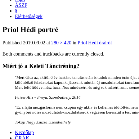
ÁSZF
§
Elérhetőségek
Priol Hédi portré
Published
2019.09.02
at
280 × 420
in
Priol Hédi óráiról
Both comments and trackbacks are currently closed.
Miért jó a Keleti Tánctréning?
"Mert Gica az, akitől 6 év hastánc tanulás után is tudok minden órán úja
különböző feladatokat kapunk, játszunk miután új mozdulatokat tanultun
Mert feltöltődve mész haza. Nos mindezért, és még sok másért, amit szemé
Paizer Aliz ~ Freya, Szombathely, 2014
"Ez a fajta mozgásforma nem csupán egy aktív és kellemes időtöltés, nem e
gyönyörű nőies mozdulatok-mozdulatsorok végzésén keresztül a test mind
Tokaji Nagy Zsuzsa, Szombathely
Kezdőlap
ÓRÁK