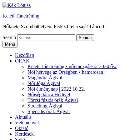
Keleti Tánctréning
Nőknek, Szombathelyen. Fedezd fel a saját Táncod!
Search
Menu
Kezdőlap
ÓRÁK
Keleti Tánctréning • női mozgáskör 2024 ősz
Női hétvége az Őrségben • hamarosan!
Magánóra Ágival
Női Jóga Ágival
Női élménynap | 2022.10.22.
Nőiség tánca Hédivel
Törzsi fúziós órák Ágival
Stretching Ágival
Speciális órák Ágival
Aktuális
Vélemények
Oktató
Kérdések
Sajtó