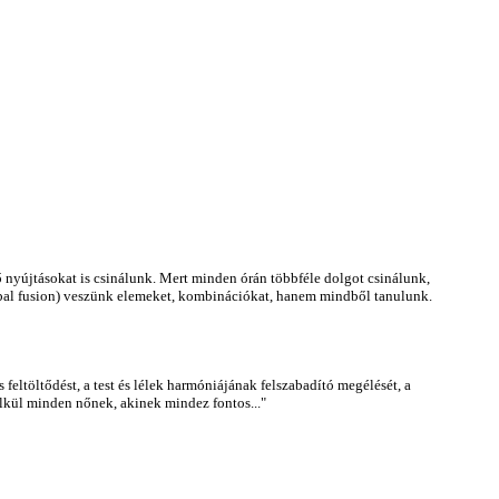
ő nyújtásokat is csinálunk. Mert minden órán többféle dolgot csinálunk,
ibal fusion) veszünk elemeket, kombinációkat, hanem mindből tanulunk.
feltöltődést, a test és lélek harmóniájának felszabadító megélését, a
lkül minden nőnek, akinek mindez fontos..."