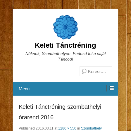
Keleti Tánctréning
Nőknek, Szombathelyen. Fedezd fel a saját
Táncod!
Search
Menu
Keleti Tánctréning szombathelyi
órarend 2016
Published
2016.03.11
at
1280 × 550
in
Szombathelyi