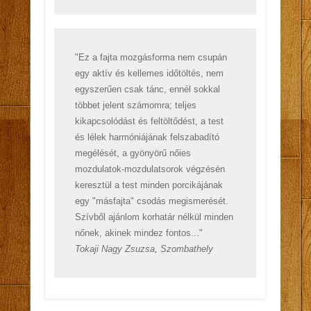
"Ez a fajta mozgásforma nem csupán
egy aktív és kellemes időtöltés, nem
egyszerűen csak tánc, ennél sokkal
többet jelent számomra; teljes
kikapcsolódást és feltöltődést, a test
és lélek harmóniájának felszabadító
megélését, a gyönyörű nőies
mozdulatok-mozdulatsorok végzésén
keresztül a test minden porcikájának
egy "másfajta" csodás megismerését.
Szívből ajánlom korhatár nélkül minden
nőnek, akinek mindez fontos..."
Tokaji Nagy Zsuzsa, Szombathely