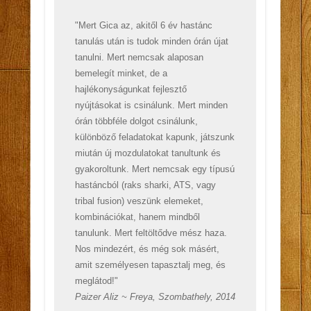
"Mert Gica az, akitől 6 év hastánc
tanulás után is tudok minden órán újat
tanulni. Mert nemcsak alaposan
bemelegít minket, de a
hajlékonyságunkat fejlesztő
nyújtásokat is csinálunk. Mert minden
órán többféle dolgot csinálunk,
különböző feladatokat kapunk, játszunk
miután új mozdulatokat tanultunk és
gyakoroltunk. Mert nemcsak egy típusú
hastáncból (raks sharki, ATS, vagy
tribal fusion) veszünk elemeket,
kombinációkat, hanem mindből
tanulunk. Mert feltöltődve mész haza.
Nos mindezért, és még sok másért,
amit személyesen tapasztalj meg, és
meglátod!"
Paizer Aliz ~ Freya, Szombathely, 2014