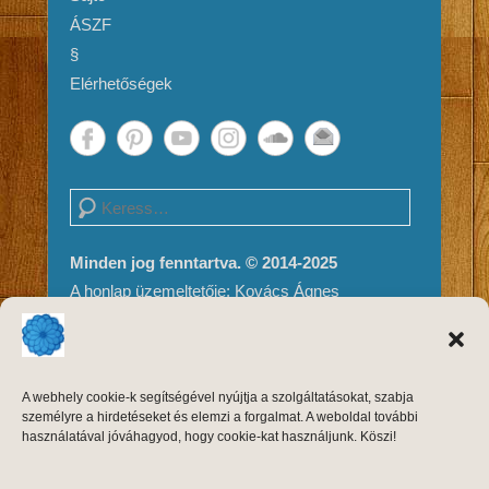
ÁSZF
§
Elérhetőségek
Search
Minden jog fenntartva. © 2014-2025
A honlap üzemeltetője: Kovács Ágnes
Impresszum és Jogi nyilatkozat
Adatvédelem
A weboldal tartalma és megjelenése szerzői
A webhely cookie-k segítségével nyújtja a szolgáltatásokat, szabja
jogvédelem alatt áll, másolni, módosítani
személyre a hirdetéseket és elemzi a forgalmat. A weboldal további
kizárólag a szerző, Kovács Ágnes írásos
használatával jóváhagyod, hogy cookie-kat használjunk. Köszi!
engedélyével, forrásmegjelöléssel lehet.