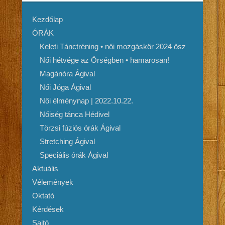
Kezdőlap
ÓRÁK
Keleti Tánctréning • női mozgáskör 2024 ősz
Női hétvége az Őrségben • hamarosan!
Magánóra Ágival
Női Jóga Ágival
Női élménynap | 2022.10.22.
Nőiség tánca Hédivel
Törzsi fúziós órák Ágival
Stretching Ágival
Speciális órák Ágival
Aktuális
Vélemények
Oktató
Kérdések
Sajtó