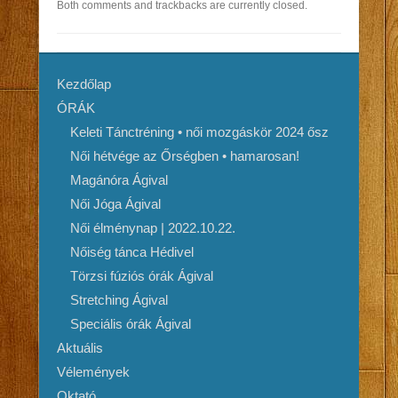
Both comments and trackbacks are currently closed.
Kezdőlap
ÓRÁK
Keleti Tánctréning • női mozgáskör 2024 ősz
Női hétvége az Őrségben • hamarosan!
Magánóra Ágival
Női Jóga Ágival
Női élménynap | 2022.10.22.
Nőiség tánca Hédivel
Törzsi fúziós órák Ágival
Stretching Ágival
Speciális órák Ágival
Aktuális
Vélemények
Oktató