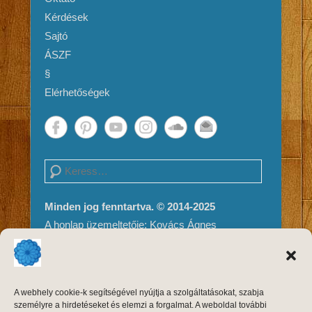
Kérdések
Sajtó
ÁSZF
§
Elérhetőségek
Search
Minden jog fenntartva. © 2014-2025
A honlap üzemeltetője: Kovács Ágnes
Impresszum és Jogi nyilatkozat
Adatvédelem
A weboldal tartalma és megjelenése szerzői
A webhely cookie-k segítségével nyújtja a szolgáltatásokat, szabja
jogvédelem alatt áll, másolni, módosítani
személyre a hirdetéseket és elemzi a forgalmat. A weboldal további
kizárólag a szerző, Kovács Ágnes írásos