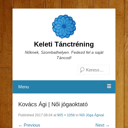
Keleti Tánctréning
Nőknek, Szombathelyen. Fedezd fel a saját
Táncod!
Search
Menu
Kovács Ági | Női jógaoktató
Published
2017.08.04
at
905 × 1056
in
Női Jóga Ágival
← Previous
Next →