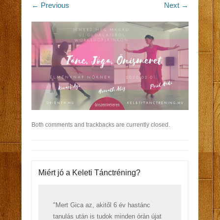
← Previous
Next →
Both comments and trackbacks are currently closed.
Miért jó a Keleti Tánctréning?
"Mert Gica az, akitől 6 év hastánc
tanulás után is tudok minden órán újat