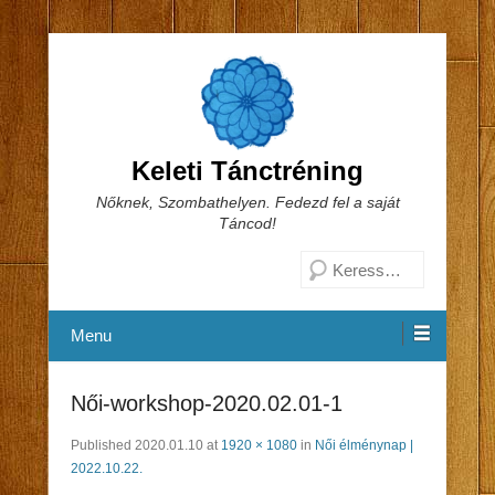
Keleti Tánctréning
Nőknek, Szombathelyen. Fedezd fel a saját
Táncod!
Search
Menu
Női-workshop-2020.02.01-1
Published
2020.01.10
at
1920 × 1080
in
Női élménynap |
2022.10.22.