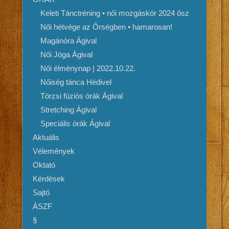
Keleti Tánctréning • női mozgáskör 2024 ősz
Női hétvége az Őrségben • hamarosan!
Magánóra Ágival
Női Jóga Ágival
Női élménynap | 2022.10.22.
Nőiség tánca Hédivel
Törzsi fúziós órák Ágival
Stretching Ágival
Speciális órák Ágival
Aktuális
Vélemények
Oktató
Kérdések
Sajtó
ÁSZF
§