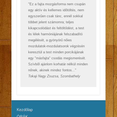
"Ez a fajta mozgásforma nem csupán
egy aktív és kellemes időtöltés, nem
egyszerűen csak tánc, ennél sokkal
többet jelent számomra; teljes
kikapcsolódást és feltöltődést, a test
és lélek harmóniájának felszabadító
megélését, a gyönyörű nőies
mozdulatok-mozdulatsorok végzésén
keresztül a test minden porcikájának
egy "másfajta" csodás megismerését.
Szívből ajánlom korhatár nélkül minden
nőnek, akinek mindez fontos..."
Tokaji Nagy Zsuzsa, Szombathely
Kezdőlap
ÓRÁK