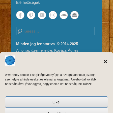
Elérhetőségek
Search
Minden jog fenntartva. © 2014-2025
A honlap üzemeltetője: Kovács Ágnes
Impresszum és Jogi nyilatkozat
Adatvédelem
A weboldal tartalma és megjelenése szerzői
A webhely cookie-k segítségével nyújtja a szolgáltatásokat, szabja
jogvédelem alatt áll, másolni, módosítani
személyre a hirdetéseket és elemzi a forgalmat. A weboldal további
kizárólag a szerző, Kovács Ágnes írásos
használatával jóváhagyod, hogy cookie-kat használjunk. Köszi!
engedélyével, forrásmegjelöléssel lehet.
Oké!