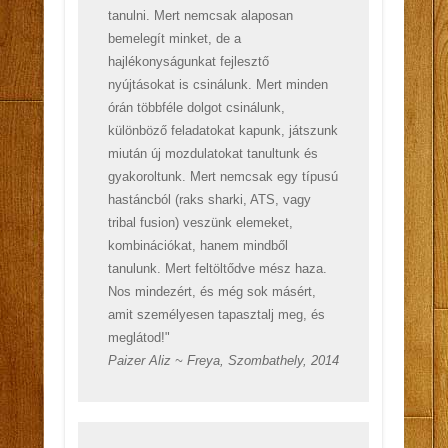
tanulni. Mert nemcsak alaposan
bemelegít minket, de a
hajlékonyságunkat fejlesztő
nyújtásokat is csinálunk. Mert minden
órán többféle dolgot csinálunk,
különböző feladatokat kapunk, játszunk
miután új mozdulatokat tanultunk és
gyakoroltunk. Mert nemcsak egy típusú
hastáncból (raks sharki, ATS, vagy
tribal fusion) veszünk elemeket,
kombinációkat, hanem mindből
tanulunk. Mert feltöltődve mész haza.
Nos mindezért, és még sok másért,
amit személyesen tapasztalj meg, és
meglátod!"
Paizer Aliz ~ Freya, Szombathely, 2014