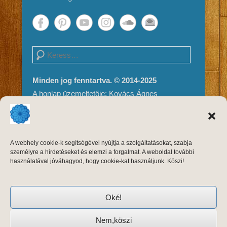
Search
Minden jog fenntartva. © 2014-2025
A honlap üzemeltetője: Kovács Ágnes
Impresszum és Jogi nyilatkozat
Adatvédelem
A weboldal tartalma és megjelenése szerzői
A webhely cookie-k segítségével nyújtja a szolgáltatásokat, szabja
jogvédelem alatt áll, másolni, módosítani
személyre a hirdetéseket és elemzi a forgalmat. A weboldal további
kizárólag a szerző, Kovács Ágnes írásos
használatával jóváhagyod, hogy cookie-kat használjunk. Köszi!
engedélyével, forrásmegjelöléssel lehet.
Oké!
Nem,köszi
Copyright © 2026
Keleti Tánctréning
Adatvédelem
All