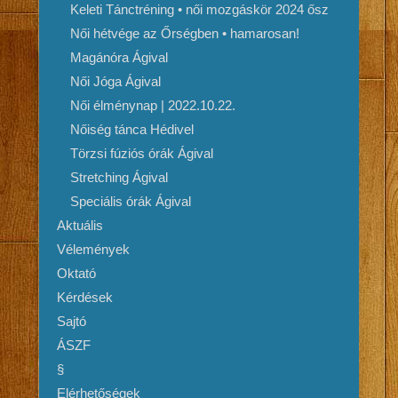
Keleti Tánctréning • női mozgáskör 2024 ősz
Női hétvége az Őrségben • hamarosan!
Magánóra Ágival
Női Jóga Ágival
Női élménynap | 2022.10.22.
Nőiség tánca Hédivel
Törzsi fúziós órák Ágival
Stretching Ágival
Speciális órák Ágival
Aktuális
Vélemények
Oktató
Kérdések
Sajtó
ÁSZF
§
Elérhetőségek