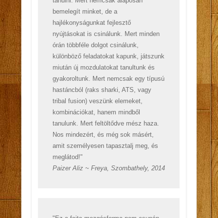
tanulni. Mert nemcsak alaposan
bemelegít minket, de a
hajlékonyságunkat fejlesztő
nyújtásokat is csinálunk. Mert minden
órán többféle dolgot csinálunk,
különböző feladatokat kapunk, játszunk
miután új mozdulatokat tanultunk és
gyakoroltunk. Mert nemcsak egy típusú
hastáncból (raks sharki, ATS, vagy
tribal fusion) veszünk elemeket,
kombinációkat, hanem mindből
tanulunk. Mert feltöltődve mész haza.
Nos mindezért, és még sok másért,
amit személyesen tapasztalj meg, és
meglátod!"
Paizer Aliz ~ Freya, Szombathely, 2014