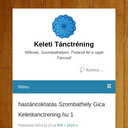
Keleti Tánctréning
Nőknek, Szombathelyen. Fedezd fel a saját
Táncod!
Search
Menu
hastáncoktatás Szombathely Gica
Keletitanctrening.hu 1
Published
2014.11.22
at
956 × 1624
in