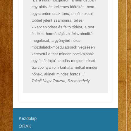
"Ez a fajta mozgásforma nem csupán
egy aktív és kellemes időtöltés, nem
egyszerűen csak tánc, ennél sokkal
többet jelent számomra; teljes
kikapcsolódást és feltöltődést, a test
és lélek harmóniájának felszabadító
megélését, a gyönyörű nőies
mozdulatok-mozdulatsorok végzésén
keresztül a test minden porcikájának
egy "másfajta" csodás megismerését.
Szívből ajánlom korhatár nélkül minden
nőnek, akinek mindez fontos..."
Tokaji Nagy Zsuzsa, Szombathely
Kezdőlap
ÓRÁK