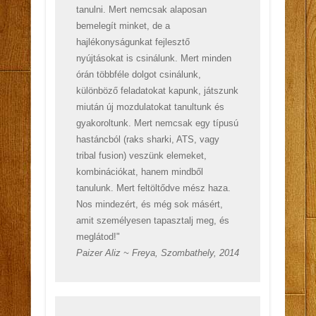
tanulni. Mert nemcsak alaposan
bemelegít minket, de a
hajlékonyságunkat fejlesztő
nyújtásokat is csinálunk. Mert minden
órán többféle dolgot csinálunk,
különböző feladatokat kapunk, játszunk
miután új mozdulatokat tanultunk és
gyakoroltunk. Mert nemcsak egy típusú
hastáncból (raks sharki, ATS, vagy
tribal fusion) veszünk elemeket,
kombinációkat, hanem mindből
tanulunk. Mert feltöltődve mész haza.
Nos mindezért, és még sok másért,
amit személyesen tapasztalj meg, és
meglátod!"
Paizer Aliz ~ Freya, Szombathely, 2014