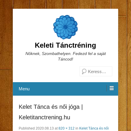
Keleti Tánctréning
Nőknek, Szombathelyen. Fedezd fel a saját
Táncod!
Search
Menu
Kelet Tánca és női jóga |
Keletitanctrening.hu
Published
2020.08.13
at
820 × 312
in
Kelet Tánca és női