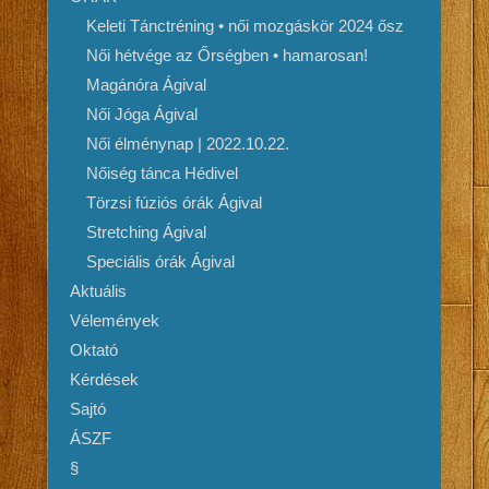
Keleti Tánctréning • női mozgáskör 2024 ősz
Női hétvége az Őrségben • hamarosan!
Magánóra Ágival
Női Jóga Ágival
Női élménynap | 2022.10.22.
Nőiség tánca Hédivel
Törzsi fúziós órák Ágival
Stretching Ágival
Speciális órák Ágival
Aktuális
Vélemények
Oktató
Kérdések
Sajtó
ÁSZF
§