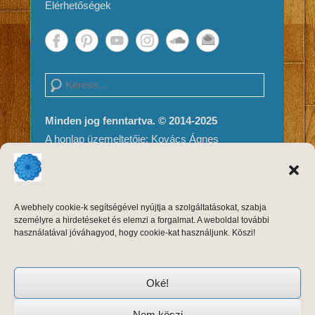
Elérhetőségek
Search
Minden jog fenntartva. © 2014-2025
A honlap üzemeltetője: Kovács Ágnes
Impresszum és Jogi nyilatkozat
Adatvédelem
A weboldal tartalma és megjelenése szerzői
A webhely cookie-k segítségével nyújtja a szolgáltatásokat, szabja
jogvédelem alatt áll, másolni, módosítani
személyre a hirdetéseket és elemzi a forgalmat. A weboldal további
kizárólag a szerző, Kovács Ágnes írásos
használatával jóváhagyod, hogy cookie-kat használjunk. Köszi!
engedélyével, forrásmegjelöléssel lehet.
Oké!
Nem,köszi