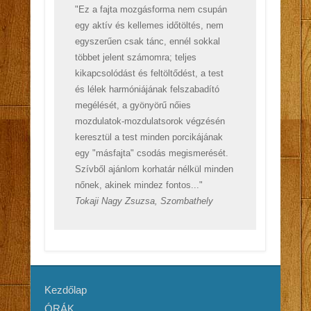
"Ez a fajta mozgásforma nem csupán
egy aktív és kellemes időtöltés, nem
egyszerűen csak tánc, ennél sokkal
többet jelent számomra; teljes
kikapcsolódást és feltöltődést, a test
és lélek harmóniájának felszabadító
megélését, a gyönyörű nőies
mozdulatok-mozdulatsorok végzésén
keresztül a test minden porcikájának
egy "másfajta" csodás megismerését.
Szívből ajánlom korhatár nélkül minden
nőnek, akinek mindez fontos..."
Tokaji Nagy Zsuzsa, Szombathely
Kezdőlap
ÓRÁK