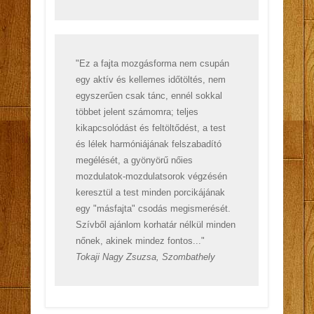
"Ez a fajta mozgásforma nem csupán
egy aktív és kellemes időtöltés, nem
egyszerűen csak tánc, ennél sokkal
többet jelent számomra; teljes
kikapcsolódást és feltöltődést, a test
és lélek harmóniájának felszabadító
megélését, a gyönyörű nőies
mozdulatok-mozdulatsorok végzésén
keresztül a test minden porcikájának
egy "másfajta" csodás megismerését.
Szívből ajánlom korhatár nélkül minden
nőnek, akinek mindez fontos..."
Tokaji Nagy Zsuzsa, Szombathely