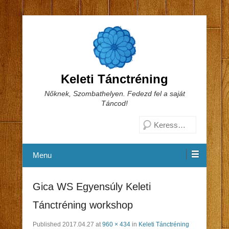
Keleti Tánctréning
Nőknek, Szombathelyen. Fedezd fel a saját
Táncod!
Search
Menu
Gica WS Egyensúly Keleti
Tánctréning workshop
Published
2017.04.27
at
960 × 434
in
Keleti Tánctréning