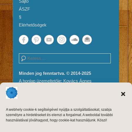
Sajtó
ÁSZF
§
Elérhetőségek
Search
Minden jog fenntartva. © 2014-2025
A honlap üzemeltetője: Kovács Ágnes
Impresszum és Jogi nyilatkozat
Adatvédelem
A weboldal tartalma és megjelenése szerzői
A webhely cookie-k segítségével nyújtja a szolgáltatásokat, szabja
jogvédelem alatt áll, másolni, módosítani
személyre a hirdetéseket és elemzi a forgalmat. A weboldal további
kizárólag a szerző, Kovács Ágnes írásos
használatával jóváhagyod, hogy cookie-kat használjunk. Köszi!
engedélyével, forrásmegjelöléssel lehet.