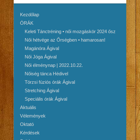
Kezdőlap
ÓRÁK
Keleti Tánctréning • női mozgáskör 2024 ősz
Női hétvége az Őrségben • hamarosan!
Magánóra Ágival
Női Jóga Ágival
Női élménynap | 2022.10.22.
Nőiség tánca Hédivel
Törzsi fúziós órák Ágival
Stretching Ágival
Speciális órák Ágival
Aktuális
Vélemények
Oktató
Kérdések