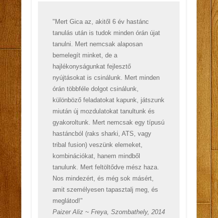
"Mert Gica az, akitől 6 év hastánc
tanulás után is tudok minden órán újat
tanulni. Mert nemcsak alaposan
bemelegít minket, de a
hajlékonyságunkat fejlesztő
nyújtásokat is csinálunk. Mert minden
órán többféle dolgot csinálunk,
különböző feladatokat kapunk, játszunk
miután új mozdulatokat tanultunk és
gyakoroltunk. Mert nemcsak egy típusú
hastáncból (raks sharki, ATS, vagy
tribal fusion) veszünk elemeket,
kombinációkat, hanem mindből
tanulunk. Mert feltöltődve mész haza.
Nos mindezért, és még sok másért,
amit személyesen tapasztalj meg, és
meglátod!"
Paizer Aliz ~ Freya, Szombathely, 2014