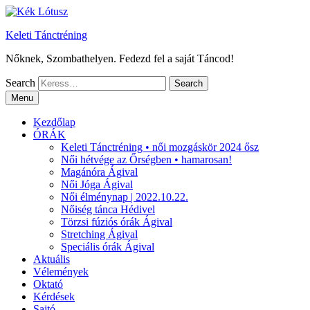
Keleti Tánctréning
Nőknek, Szombathelyen. Fedezd fel a saját Táncod!
Search
Menu
Kezdőlap
ÓRÁK
Keleti Tánctréning • női mozgáskör 2024 ősz
Női hétvége az Őrségben • hamarosan!
Magánóra Ágival
Női Jóga Ágival
Női élménynap | 2022.10.22.
Nőiség tánca Hédivel
Törzsi fúziós órák Ágival
Stretching Ágival
Speciális órák Ágival
Aktuális
Vélemények
Oktató
Kérdések
Sajtó