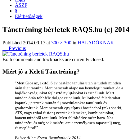
ÁSZF
§
Elérhetőségek
Tánctréning bérletek RAQS.hu (c) 2014
Published
2014.09.17
at
300 × 300
in
HALADÓKNAK
← Previous
Both comments and trackbacks are currently closed.
Miért jó a Keleti Tánctréning?
"Mert Gica az, akitől 6 év hastánc tanulás után is tudok minden
órán újat tanulni. Mert nemcsak alaposan bemelegít minket, de a
hajlékonyságunkat fejlesztő nyújtásokat is csinálunk. Mert
minden órán többféle dolgot csinálunk, különböző feladatokat
kapunk, játszunk miután új mozdulatokat tanultunk és
gyakoroltunk. Mert nemcsak egy típusú hastáncból (raks sharki,
ATS, vagy tribal fusion) veszünk elemeket, kombinációkat,
hanem mindből tanulunk. Mert feltöltődve mész haza. Nos
mindezért, és még sok másért, amit személyesen tapasztalj meg,
és meglátod!"
Paizer Aliz ~ Freya, Szombathely, 2014