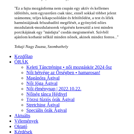
"Ez a fajta mozgásforma nem csupán egy aktív és kellemes
időtöltés, nem egyszerűen csak tánc, ennél sokkal többet jelent
számomra; teljes kikapcsolódást és feltöltődést, a test és lélek
harmóniájának felszabadító megélését, a gyönyörű nőies
mozdulatok-mozdulatsorok végzésén keresztül a test minden
porcikájának egy "másfajta" csodás megismerését. Szívből
ajánlom korhatár nélkül minden nőnek, akinek mindez fontos..."
Tokaji Nagy Zsuzsa, Szombathely
Kezdőlap
ÓRÁK
Keleti Tánctréning • női mozgáskör 2024 ősz
Női hétvége az Őrségben • hamarosan!
Magánóra Ágival
Női Jóga Ágival
Női élménynap | 2022.10.22.
Nőiség tánca Hédivel
Törzsi fúziós órák Ágival
Stretching Ágival
Speciális órák Ágival
Aktuális
Vélemények
Oktató
Kérdések