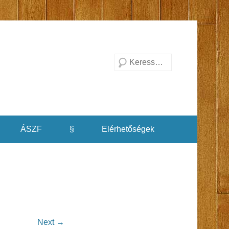
Search
ÁSZF
§
Elérhetőségek
Next →