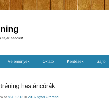
éning
 saját Táncod!
Vélemények
Oktató
Kérdések
Sajtó
ctréning hastáncórák
24
at
851 × 315
in
2016 Nyári Órarend