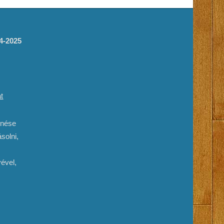
14-2025
t
enése
solni,
ével,