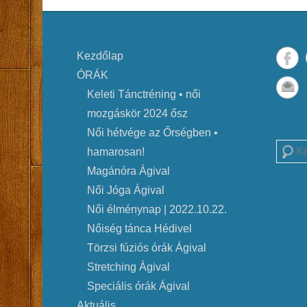
Kezdőlap
ÓRÁK
Keleti Tánctréning • női
mozgáskör 2024 ősz
Női hétvége az Őrségben •
Searc
hamarosan!
Magánóra Ágival
Női Jóga Ágival
Női élménynap | 2022.10.22.
Nőiség tánca Hédivel
Törzsi fúziós órák Ágival
Stretching Ágival
Speciális órák Ágival
Aktuális