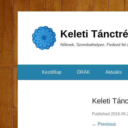
Keleti Tánctr
Nőknek, Szombathelyen. Fedezd fel a
Kezdőlap
ÓRÁK
Aktuális
Keleti Tán
Published
2016.06.
← Previous