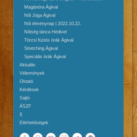
Magánóra Ágival
Női Jóga Ágival
Női élménynap | 2022.10.22.
Nőiség tánca Hédivel
Törzsi fúziós órák Ágival
Stretching Ágival
Speciális órák Ágival
Aktuális
Vélemények
Oktató
Kérdések
Sajtó
ÁSZF
§
Elérhetőségek