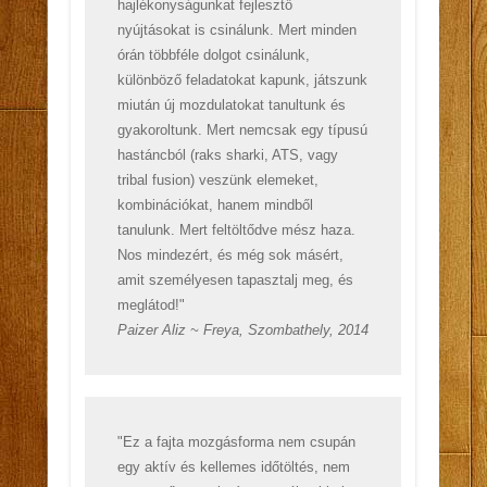
hajlékonyságunkat fejlesztő
nyújtásokat is csinálunk. Mert minden
órán többféle dolgot csinálunk,
különböző feladatokat kapunk, játszunk
miután új mozdulatokat tanultunk és
gyakoroltunk. Mert nemcsak egy típusú
hastáncból (raks sharki, ATS, vagy
tribal fusion) veszünk elemeket,
kombinációkat, hanem mindből
tanulunk. Mert feltöltődve mész haza.
Nos mindezért, és még sok másért,
amit személyesen tapasztalj meg, és
meglátod!"
Paizer Aliz ~ Freya, Szombathely, 2014
"Ez a fajta mozgásforma nem csupán
egy aktív és kellemes időtöltés, nem