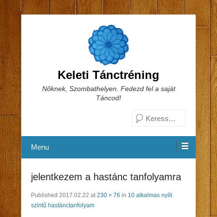
Keleti Tánctréning
Nőknek, Szombathelyen. Fedezd fel a saját
Táncod!
Search
Menu
jelentkezem a hastánc tanfolyamra
Published
2017.02.22
at
230 × 76
in
10 alkalmas nyílt
szintű hastánctanfolyam