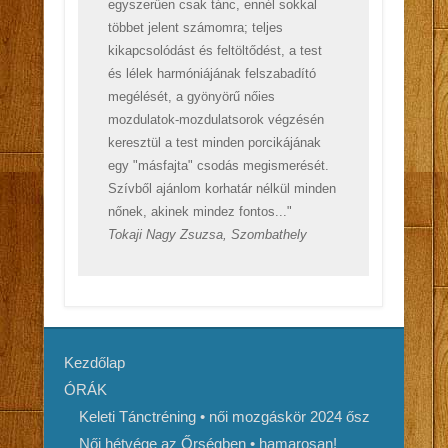
egyszerűen csak tánc, ennél sokkal
többet jelent számomra; teljes
kikapcsolódást és feltöltődést, a test
és lélek harmóniájának felszabadító
megélését, a gyönyörű nőies
mozdulatok-mozdulatsorok végzésén
keresztül a test minden porcikájának
egy "másfajta" csodás megismerését.
Szívből ajánlom korhatár nélkül minden
nőnek, akinek mindez fontos..."
Tokaji Nagy Zsuzsa, Szombathely
Kezdőlap
ÓRÁK
Keleti Tánctréning • női mozgáskör 2024 ősz
Női hétvége az Őrségben • hamarosan!