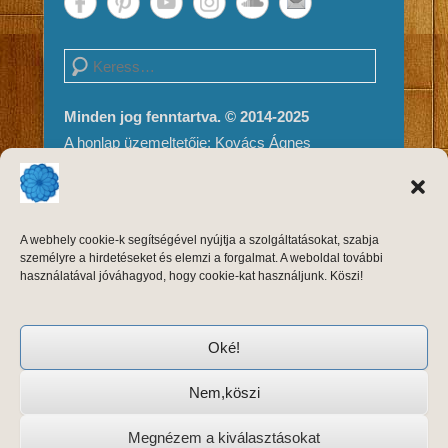
Search
Minden jog fenntartva. © 2014-2025
A honlap üzemeltetője: Kovács Ágnes
Impresszum és Jogi nyilatkozat
Adatvédelem
A weboldal tartalma és megjelenése szerzői
A webhely cookie-k segítségével nyújtja a szolgáltatásokat, szabja
jogvédelem alatt áll, másolni, módosítani
személyre a hirdetéseket és elemzi a forgalmat. A weboldal további
kizárólag a szerző, Kovács Ágnes írásos
használatával jóváhagyod, hogy cookie-kat használjunk. Köszi!
engedélyével, forrásmegjelöléssel lehet.
Oké!
Nem,köszi
Copyright © 2026
Keleti Tánctréning
Adatvédelem
All
Rights Reserved.
Megnézem a kiválasztásokat