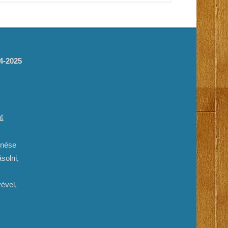
14-2025
t
enése
solni,
ével,