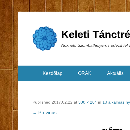
Keleti Tánctr
Nőknek, Szombathelyen. Fedezd fel a
Kezdőlap
ÓRÁK
Aktuális
Published
2017.02.22
at
300 × 264
in
10 alkalmas ny
← Previous