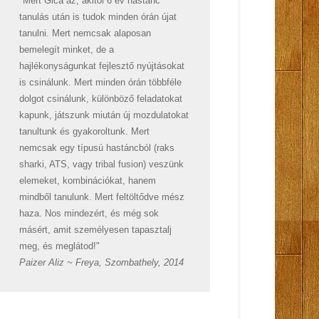
"Mert Gica az, akitől 6 év hastánc
tanulás után is tudok minden órán újat
tanulni. Mert nemcsak alaposan
bemelegít minket, de a
hajlékonyságunkat fejlesztő nyújtásokat
is csinálunk. Mert minden órán többféle
dolgot csinálunk, különböző feladatokat
kapunk, játszunk miután új mozdulatokat
tanultunk és gyakoroltunk. Mert
nemcsak egy típusú hastáncból (raks
sharki, ATS, vagy tribal fusion) veszünk
elemeket, kombinációkat, hanem
mindből tanulunk. Mert feltöltődve mész
haza. Nos mindezért, és még sok
másért, amit személyesen tapasztalj
meg, és meglátod!"
Paizer Aliz ~ Freya, Szombathely, 2014