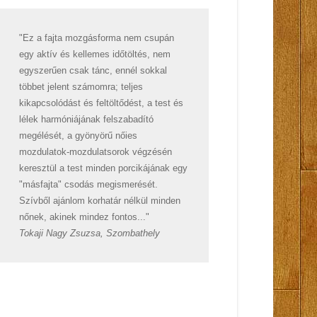
"Ez a fajta mozgásforma nem csupán
egy aktív és kellemes időtöltés, nem
egyszerűen csak tánc, ennél sokkal
többet jelent számomra; teljes
kikapcsolódást és feltöltődést, a test és
lélek harmóniájának felszabadító
megélését, a gyönyörű nőies
mozdulatok-mozdulatsorok végzésén
keresztül a test minden porcikájának egy
"másfajta" csodás megismerését.
Szívből ajánlom korhatár nélkül minden
nőnek, akinek mindez fontos..."
Tokaji Nagy Zsuzsa, Szombathely