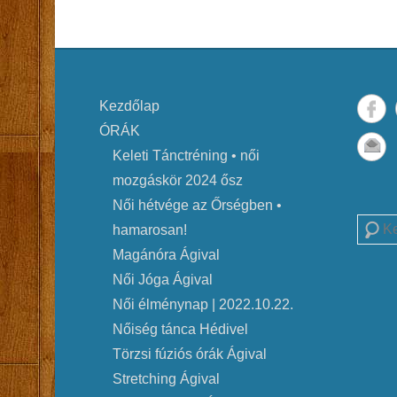
Kezdőlap
ÓRÁK
Keleti Tánctréning • női
mozgáskör 2024 ősz
Női hétvége az Őrségben •
Searc
hamarosan!
Magánóra Ágival
Női Jóga Ágival
Női élménynap | 2022.10.22.
Nőiség tánca Hédivel
Törzsi fúziós órák Ágival
Stretching Ágival