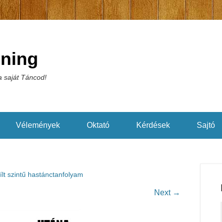
éning
 saját Táncod!
Vélemények
Oktató
Kérdések
Sajtó
ílt szintű hastánctanfolyam
Next →