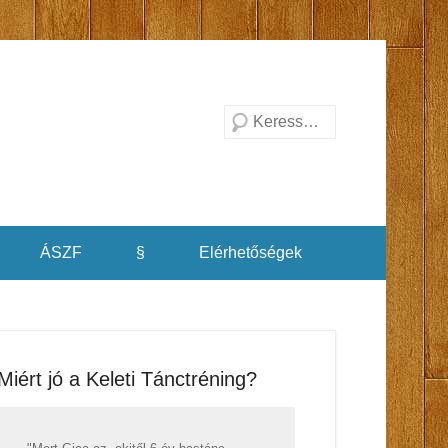
Search
ÁSZF
§
Elérhetőségek
Miért jó a Keleti Tánctréning?