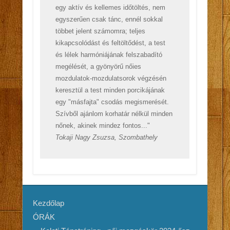
egy aktív és kellemes időtöltés, nem
egyszerűen csak tánc, ennél sokkal
többet jelent számomra; teljes
kikapcsolódást és feltöltődést, a test
és lélek harmóniájának felszabadító
megélését, a gyönyörű nőies
mozdulatok-mozdulatsorok végzésén
keresztül a test minden porcikájának
egy "másfajta" csodás megismerését.
Szívből ajánlom korhatár nélkül minden
nőnek, akinek mindez fontos..."
Tokaji Nagy Zsuzsa, Szombathely
Kezdőlap
ÓRÁK