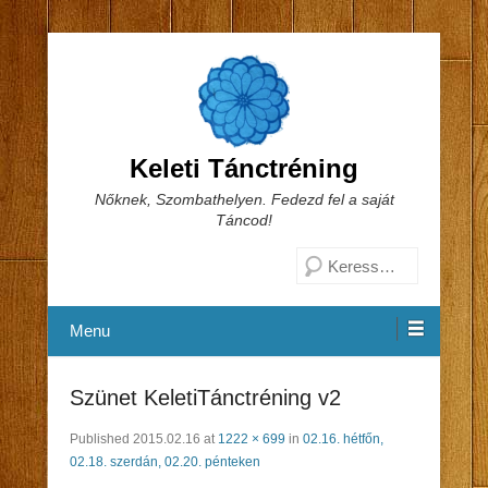
Keleti Tánctréning
Nőknek, Szombathelyen. Fedezd fel a saját
Táncod!
Search
Menu
Szünet KeletiTánctréning v2
Published
2015.02.16
at
1222 × 699
in
02.16. hétfőn,
02.18. szerdán, 02.20. pénteken