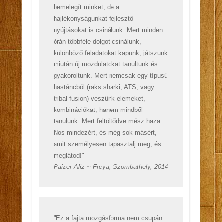
bemelegít minket, de a
hajlékonyságunkat fejlesztő
nyújtásokat is csinálunk. Mert minden
órán többféle dolgot csinálunk,
különböző feladatokat kapunk, játszunk
miután új mozdulatokat tanultunk és
gyakoroltunk. Mert nemcsak egy típusú
hastáncból (raks sharki, ATS, vagy
tribal fusion) veszünk elemeket,
kombinációkat, hanem mindből
tanulunk. Mert feltöltődve mész haza.
Nos mindezért, és még sok másért,
amit személyesen tapasztalj meg, és
meglátod!"
Paizer Aliz ~ Freya, Szombathely, 2014
"Ez a fajta mozgásforma nem csupán