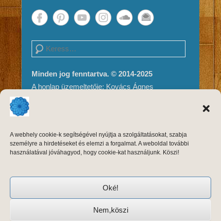
Search
Minden jog fenntartva. © 2014-2025
A honlap üzemeltetője: Kovács Ágnes
Impresszum és Jogi nyilatkozat
Adatvédelem
A weboldal tartalma és megjelenése szerzői
A webhely cookie-k segítségével nyújtja a szolgáltatásokat, szabja
jogvédelem alatt áll, másolni, módosítani
személyre a hirdetéseket és elemzi a forgalmat. A weboldal további
kizárólag a szerző, Kovács Ágnes írásos
használatával jóváhagyod, hogy cookie-kat használjunk. Köszi!
engedélyével, forrásmegjelöléssel lehet.
Oké!
Nem,köszi
Copyright © 2026
Keleti Tánctréning
Adatvédelem
All