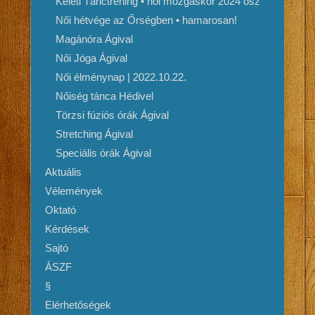
Keleti Tánctréning • női mozgáskör 2024 ősz
Női hétvége az Őrségben • hamarosan!
Magánóra Ágival
Női Jóga Ágival
Női élménynap | 2022.10.22.
Nőiség tánca Hédivel
Törzsi fúziós órák Ágival
Stretching Ágival
Speciális órák Ágival
Aktuális
Vélemények
Oktató
Kérdések
Sajtó
ÁSZF
§
Elérhetőségek